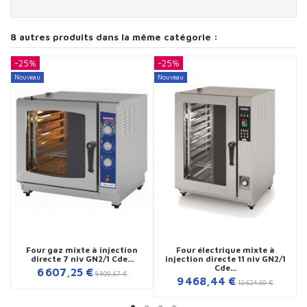
8 autres produits dans la même catégorie :
-25%
-25%
-
Nouveau
Nouveau
N
Four gaz mixte à injection
Four électrique mixte à
directe 7 niv GN2/1 Cde...
injection directe 11 niv GN2/1
Cde...
6 607,25 €
8 809,67 €
9 468,44 €
12 624,59 €