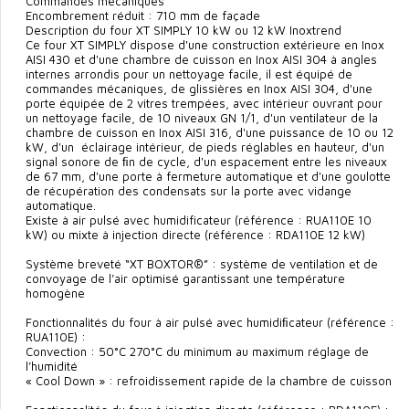
Commandes mécaniques
Encombrement réduit : 710 mm de façade
Description du four XT SIMPLY 10 kW ou 12 kW Inoxtrend
Ce four XT SIMPLY dispose d'une construction extérieure en Inox
AISI 430 et d'une chambre de cuisson en Inox AISI 304 à angles
internes arrondis pour un nettoyage facile, il est équipé de
commandes mécaniques, de glissières en Inox AISI 304, d'une
porte équipée de 2 vitres trempées, avec intérieur ouvrant pour
un nettoyage facile, de 10 niveaux GN 1/1, d'un ventilateur de la
chambre de cuisson en Inox AISI 316, d'une puissance de 10 ou 12
kW, d'un éclairage intérieur, de pieds réglables en hauteur, d'un
signal sonore de ﬁn de cycle, d'un espacement entre les niveaux
de 67 mm, d'une porte à fermeture automatique et d'une goulotte
de récupération des condensats sur la porte avec vidange
automatique.
Existe à air pulsé avec humidificateur (référence : RUA110E 10
kW) ou mixte à injection directe (référence : RDA110E 12 kW)
Système breveté “XT BOXTOR®” : système de ventilation et de
convoyage de l’air optimisé garantissant une température
homogène
Fonctionnalités du four à air pulsé avec humidiﬁcateur (référence :
RUA110E) :
Convection : 50°C 270°C du minimum au maximum réglage de
l’humidité
« Cool Down » : refroidissement rapide de la chambre de cuisson