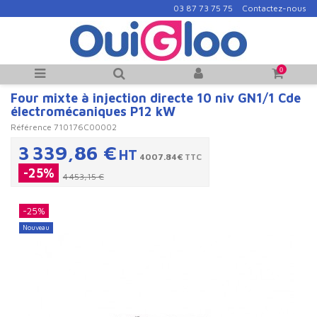
03 87 73 75 75
Contactez-nous
0
Four mixte à injection directe 10 niv GN1/1 Cde
électromécaniques P12 kW
Référence
710176C00002
3 339,86 €
HT
4007.84€
TTC
-25%
4 453,15 €
-25%
Nouveau