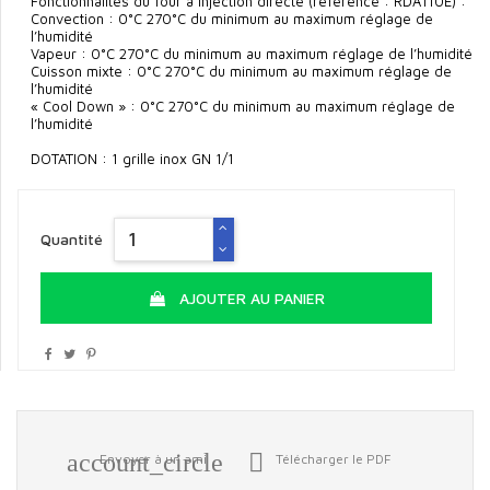
Fonctionnalités du four à injection directe (référence : RDA110E) :
Convection : 0°C 270°C du minimum au maximum réglage de
l’humidité
Vapeur : 0°C 270°C du minimum au maximum réglage de l’humidité
Cuisson mixte : 0°C 270°C du minimum au maximum réglage de
l’humidité
« Cool Down » : 0°C 270°C du minimum au maximum réglage de
l’humidité
DOTATION : 1 grille inox GN 1/1
Quantité
AJOUTER AU PANIER
account_circle

Envoyer à un ami
Télécharger le PDF