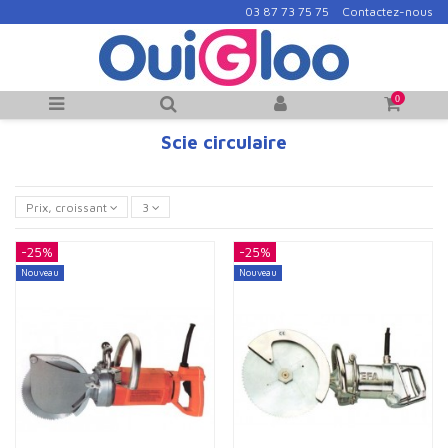
03 87 73 75 75
Contactez-nous
0
Scie circulaire
Prix, croissant
3
-25%
-25%
Nouveau
Nouveau