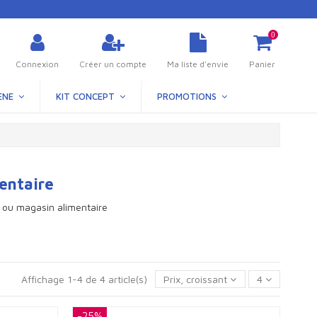
0
Connexion
Créer un compte
Ma liste d'envie
Panier
ÈNE
KIT CONCEPT
PROMOTIONS
entaire
 ou magasin alimentaire
Affichage 1-4 de 4 article(s)
Prix, croissant
4
-25%