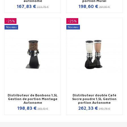
autonome
portion Mural
167,83 €
198,60 €
223,78 €
264,80 €
-25%
-25%
Nouveau
Nouveau
Distributeur de Bonbons 1,5L
Distributeur double Café
Gestion de portion Montage
Sucre poudre 1,5L Gestion
Autonome
portion Autonome
198,83 €
262,33 €
265,10 €
349,78 €