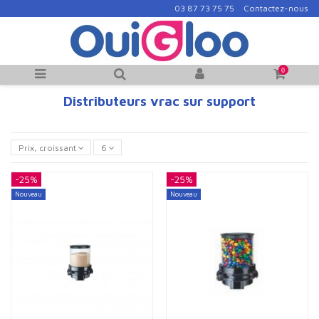
03 87 73 75 75
Contactez-nous
0
Distributeurs vrac sur support
Prix, croissant
6
-25%
-25%
Nouveau
Nouveau