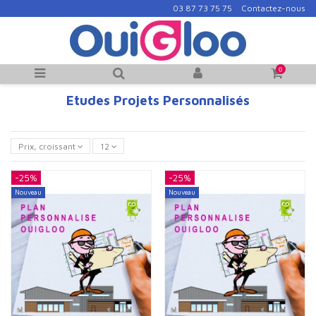
03 87 73 75 75
Contactez-nous
0
Etudes Projets Personnalisés
Prix, croissant
12
-25%
-25%
Nouveau
Nouveau