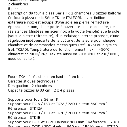
2 chambres
8 pizzas
Description du four à pizza Série TK 2 chambres 8 pizzas Italforni
Ce four à pizza de la Série TK de ITALFORNI avec finition
extérieure inox est équipé d'une sole en pierre réfractaire
épaisseur 14 mm, d'une porte à ouverture contrebalancée, de
résistances blindées en acier inox à la voûte (visible) et à la sole
(sous la pierre réfractaire), d'un éclairage interne protégé, d'une
régulation indépendante de la voûte et de la sole pour chaque
chambre et de commandes mécaniques (réf. TK2A) ou digitales
(réf. TK2AD). Température de fonctionnement maxi. : 450°C.
Alimentation :400/3/N/T (existe aussi en 230/1/N/T et 230/3/N/T,
nous consulter).
Fours TKA : 1 résistance en haut et 1 en bas
Caractéristiques techniques :
Désignation : 2 chambres
Capacité pizzas Ø 33 cm : 2 x 4 pizzas
Supports pour fours Série TK :
Support pour TK1A / 1AD et TK2A / 2AD Hauteur 860 mm *
Référence : STK12A
Support pour TK1B / 1BD et TK2B / 2BD Hauteur 860 mm *
Référence : STK1B
Support pour TK1C et TK2C Hauteur 860 mm * Référence : STK1C
Support pour TK2D / 2DD Hauteur 860 mm * Référence : STK2D