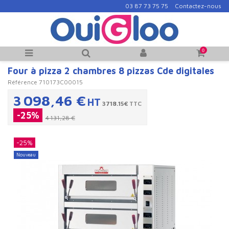
03 87 73 75 75
Contactez-nous
0
Four à pizza 2 chambres 8 pizzas Cde digitales
Référence
710173C00015
3 098,46 €
HT
3718.15€
TTC
-25%
4 131,28 €
-25%
Nouveau