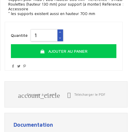
Roulettes (hauteur 130 mm) pour support (à monter) Référence :
Accessoire
* les supports existent aussi en hauteur 700 mm
Quantité
AJOUTER AU PANIER
account_circle

Envoyer à un ami
Télécharger le PDF
Documentation