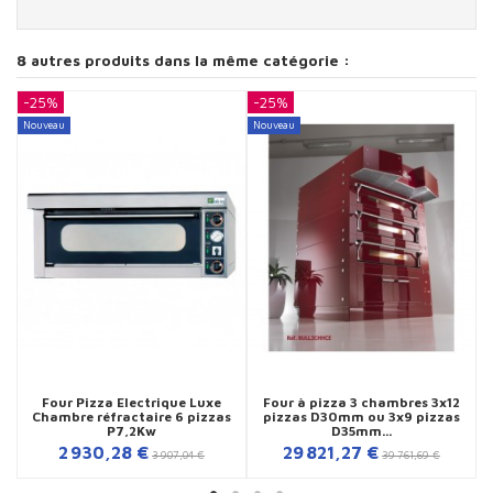
8 autres produits dans la même catégorie :
-25%
-25%
-
Nouveau
Nouveau
N
Four Pizza Electrique Luxe
Four à pizza 3 chambres 3x12
Chambre réfractaire 6 pizzas
pizzas D30mm ou 3x9 pizzas
P7,2Kw
D35mm...
2 930,28 €
29 821,27 €
3 907,04 €
39 761,69 €