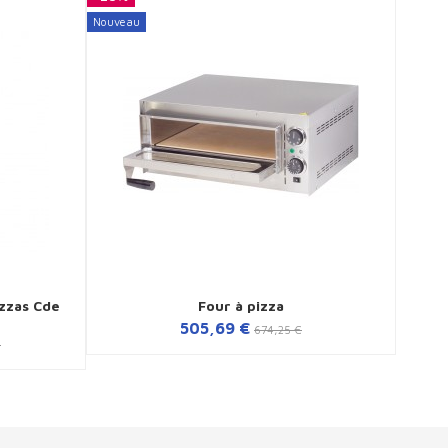
Nouveau
Nouvea
izzas Cde
Four à pizza
Fou
505,69 €
674,25 €
€