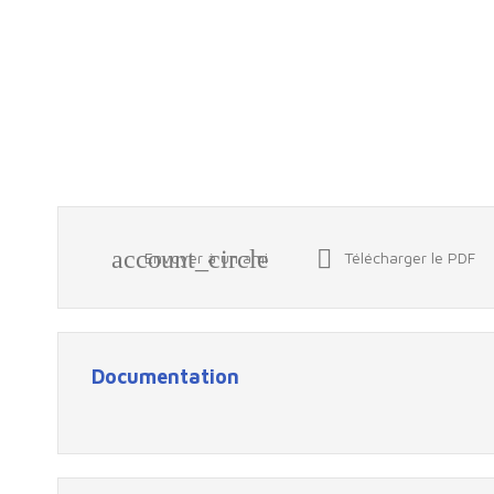
account_circle

Envoyer à un ami
Télécharger le PDF
Documentation