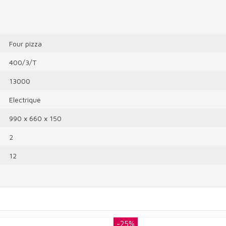
Four pizza
400/3/T
13000
Electrique
990 x 660 x 150
2
12
-25%