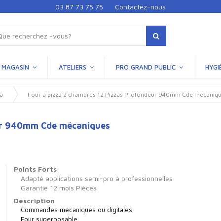
03 87 73 75 75
Contactez-nous
MAGASIN
ATELIERS
PRO GRAND PUBLIC
HYGI
za
Four à pizza 2 chambres 12 Pizzas Profondeur 940mm Cde mécaniq
eur 940mm Cde mécaniques
Points Forts
Adapté applications semi-pro à professionnelles
Garantie 12 mois Pièces
Description
Commandes mécaniques ou digitales
Four superposable