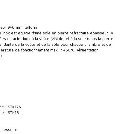
eur 940 mm Italforni
e inox est équipé d'une sole en pierre réfractaire épaisseur 14
 en acier inox à la voûte (visible) et à la sole (sous la pierre
épendante de la voûte et de la sole pour chaque chambre et de
érature de fonctionnement maxi. : 450°C. Alimentation
).
ce : STK12A
ce : STK1B
Accessoire