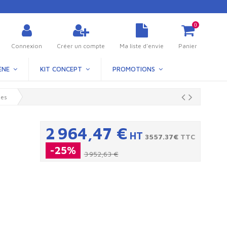
0
Connexion
Créer un compte
Ma liste d'envie
Panier
ÈNE
KIT CONCEPT
PROMOTIONS
ues
2 964,47 €
HT
3557.37€
TTC
-25%
3 952,63 €