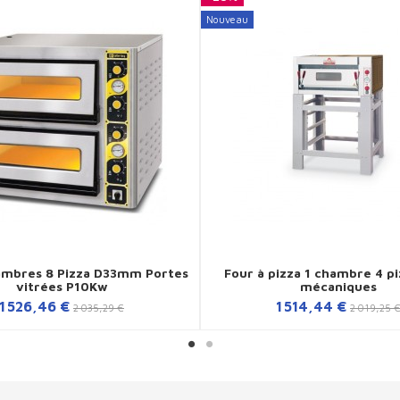
Nouveau
ambres 8 Pizza D33mm Portes
Four à pizza 1 chambre 4 p
vitrées P10Kw
mécaniques
1 526,46 €
1 514,44 €
2 035,29 €
2 019,25 