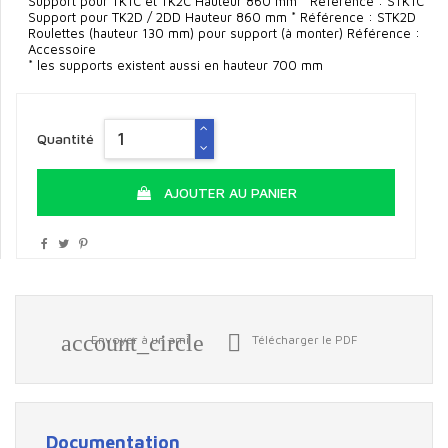
Support pour TK1C et TK2C Hauteur 860 mm * Référence : STK1C
Support pour TK2D / 2DD Hauteur 860 mm * Référence : STK2D
Roulettes (hauteur 130 mm) pour support (à monter) Référence :
Accessoire
* les supports existent aussi en hauteur 700 mm
Quantité
AJOUTER AU PANIER
account_circle

Envoyer à un ami
Télécharger le PDF
Documentation