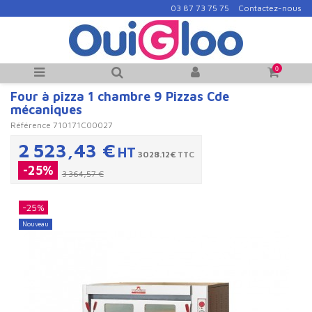
03 87 73 75 75
Contactez-nous
0
Four à pizza 1 chambre 9 Pizzas Cde
mécaniques
Référence
710171C00027
2 523,43 €
HT
3028.12€
TTC
-25%
3 364,57 €
-25%
Nouveau