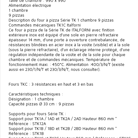
Taille de chambre : 990 x 990
Alimentation électrique
1 chambre
9 pizzas
Description du four à pizza Série TK 1 chambre 9 pizzas
Commandes mécaniques TK1C Italforni
Ce four à pizza de la Série TK de ITALFORNI avec finition
extérieure inox est équipé d'une sole en pierre réfractaire
épaisseur 14 mm, d'une porte à ouverture contrebalancée, de
résistances blindées en acier inox à la voûte (visible) et à la sole
(sous la pierre réfractaire), d'un éclairage interne protégé, d'une
régulation indépendante de la voûte et de la sole pour chaque
chambre et de commandes mécaniques. Température de
fonctionnement maxi. : 450°C. Alimentation :400/3/N/T (existe
aussi en 230/1/N/T et 230/3/N/T, nous consulter).
Fours TKC : 3 résistances en haut et 3 en bas
Caractéristiques techniques :
Désignation : 1 chambre
Capacité pizzas Ø 33 cm : 9 pizzas
Supports pour fours Série TK :
Support pour TK1A / 1AD et TK2A / 2AD Hauteur 860 mm *
Référence : STK12A
Support pour TK1B / 1BD et TK2B / 2BD Hauteur 860 mm *
Référence : STK1B