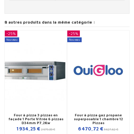
8 autres produits dans la même catégorie :
-25%
-25%
-
Nouveau
Nouveau
N
Four à pizza 3 pizzas en
Four à pizza gaz propane
façade 1 Porte Vitrée 6 pizzas
superposable 1 chambre 12
D34mm P7,2Kw
Pizzas
1 934,25 €
6 470,72 €
2 579,00 €
8 627,62 €