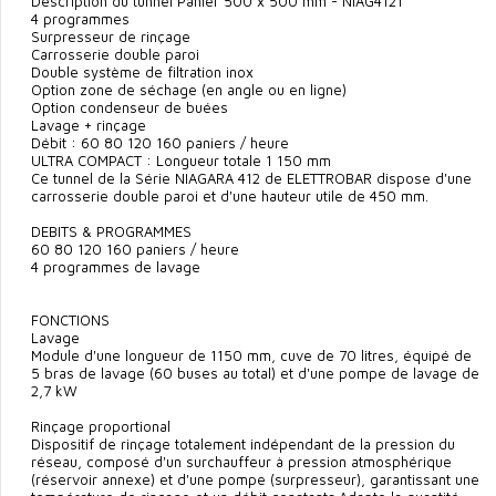
Description du tunnel Panier 500 x 500 mm - NIAG4121
4 programmes
Surpresseur de rinçage
Carrosserie double paroi
Double système de filtration inox
Option zone de séchage (en angle ou en ligne)
Option condenseur de buées
Lavage + rinçage
Débit : 60 80 120 160 paniers / heure
ULTRA COMPACT : Longueur totale 1 150 mm
Ce tunnel de la Série NIAGARA 412 de ELETTROBAR dispose d'une
carrosserie double paroi et d'une hauteur utile de 450 mm.
DEBITS & PROGRAMMES
60 80 120 160 paniers / heure
4 programmes de lavage
FONCTIONS
Lavage
Module d'une longueur de 1150 mm, cuve de 70 litres, équipé de
5 bras de lavage (60 buses au total) et d'une pompe de lavage de
2,7 kW
Rinçage proportional
Dispositif de rinçage totalement indépendant de la pression du
réseau, composé d'un surchauffeur à pression atmosphérique
(réservoir annexe) et d'une pompe (surpresseur), garantissant une