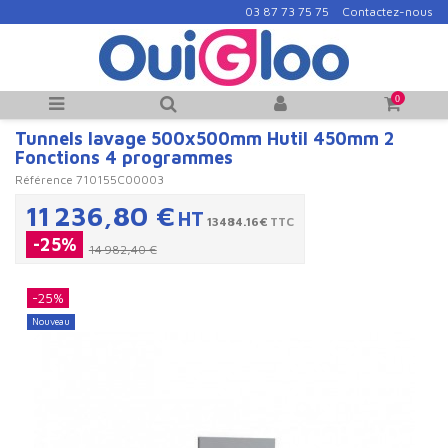
03 87 73 75 75
Contactez-nous
0
Tunnels lavage 500x500mm Hutil 450mm 2
Fonctions 4 programmes
Référence
710155C00003
11 236,80 €
HT
13484.16€
TTC
-25%
14 982,40 €
-25%
Nouveau