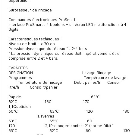
déperdition.
Surpresseur de rinçage
Commandes électroniques ProSmart
Interface ProSmart : 4 boutons + un écran LED multifonctions à 4
digits
Caractéristiques techniques :
Niveau de bruit : < 70 db
Pression dynamique du réseau * : 2-4 bars
* La pression dynamique du réseau doit impérativement être
comprise entre 2 et 4 bars.
CAPACITES
DESIGNATION Lavage Rinçage
Programmes Température de lavage
Température de rinçage Débit panier/h Conso.
litre/h Conso lt/panier
Rapide 63°C
82°C 160 170
1,1Quotidien
60°C 82°C 120 130
1,1Verres
63°C 65°C 80
170 2,1Prolonged contact 2’ (norme DIN) *
63°C 82°C 60 130