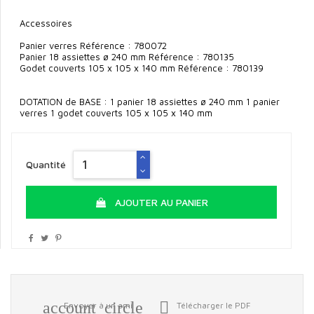
Accessoires
Panier verres Référence : 780072
Panier 18 assiettes ø 240 mm Référence : 780135
Godet couverts 105 x 105 x 140 mm Référence : 780139
DOTATION de BASE : 1 panier 18 assiettes ø 240 mm 1 panier
verres 1 godet couverts 105 x 105 x 140 mm
Quantité
AJOUTER AU PANIER
account_circle

Envoyer à un ami
Télécharger le PDF