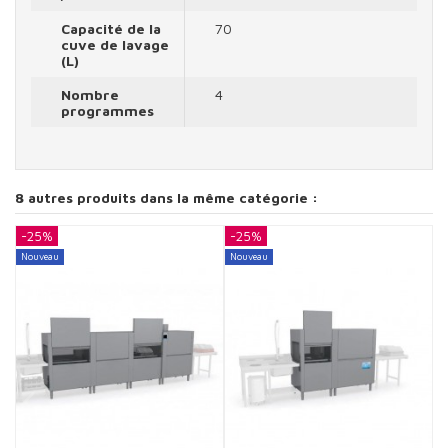
Capacité de la
70
cuve de lavage
(L)
Nombre
4
programmes
8 autres produits dans la même catégorie :
-25%
-25%
-
Nouveau
Nouveau
N