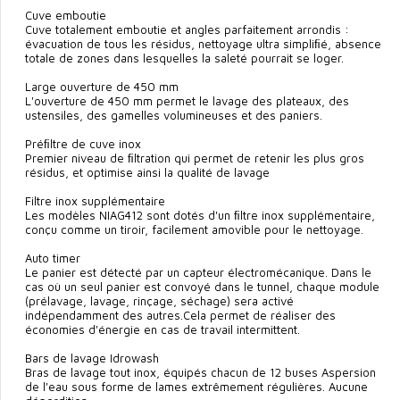
Cuve emboutie
Cuve totalement emboutie et angles parfaitement arrondis :
évacuation de tous les résidus, nettoyage ultra simpliﬁé, absence
totale de zones dans lesquelles la saleté pourrait se loger.
Large ouverture de 450 mm
L'ouverture de 450 mm permet le lavage des plateaux, des
ustensiles, des gamelles volumineuses et des paniers.
Préﬁltre de cuve inox
Premier niveau de ﬁltration qui permet de retenir les plus gros
résidus, et optimise ainsi la qualité de lavage
Filtre inox supplémentaire
Les modèles NIAG412 sont dotés d'un ﬁltre inox supplémentaire,
conçu comme un tiroir, facilement amovible pour le nettoyage.
Auto timer
Le panier est détecté par un capteur électromécanique. Dans le
cas où un seul panier est convoyé dans le tunnel, chaque module
(prélavage, lavage, rinçage, séchage) sera activé
indépendamment des autres.Cela permet de réaliser des
économies d'énergie en cas de travail intermittent.
Bars de lavage Idrowash
Bras de lavage tout inox, équipés chacun de 12 buses Aspersion
de l'eau sous forme de lames extrêmement régulières. Aucune