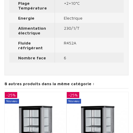
Plage
+2+10°C
Température
Energie
Electrique
Alimentation
230/1/T
électrique
Fluide
R452A
réfrigérant
Nombre face
6
8 autres produits dans la même catégorie :
-25%
-25%
-
Nouveau
Nouveau
N