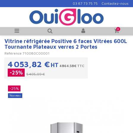
03 87 73 75 75
Contactez-nous
0
Vitrine réfrigérée Positive 6 faces Vitrées 600L
Tournante Plateaux verres 2 Portes
Référence
710080C00001
4 053,82 €
HT
4864.58€
TTC
-25%
5 405,09 €
-25%
Nouveau