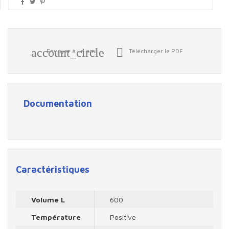
account_circle

Envoyer à un ami
Télécharger le PDF
Documentation
Caractéristiques
Volume L
600
Température
Positive