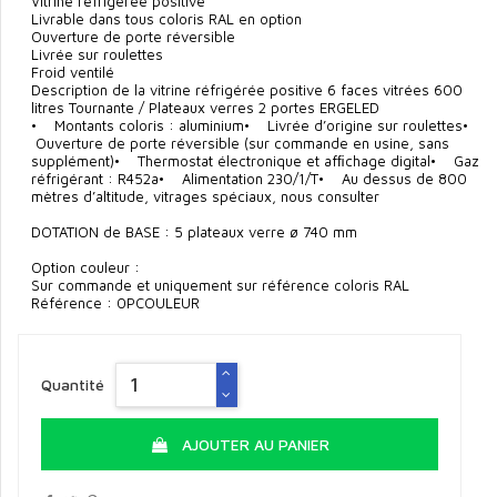
Vitrine réfrigérée positive
Livrable dans tous coloris RAL en option
Ouverture de porte réversible
Livrée sur roulettes
Froid ventilé
Description de la vitrine réfrigérée positive 6 faces vitrées 600
litres Tournante / Plateaux verres 2 portes ERGELED
• Montants coloris : aluminium• Livrée d’origine sur roulettes•
Ouverture de porte réversible (sur commande en usine, sans
supplément)• Thermostat électronique et afﬁchage digital• Gaz
réfrigérant : R452a• Alimentation 230/1/T• Au dessus de 800
mètres d’altitude, vitrages spéciaux, nous consulter
DOTATION de BASE : 5 plateaux verre ø 740 mm
Option couleur :
Sur commande et uniquement sur référence coloris RAL
Référence : 0PCOULEUR
Quantité
AJOUTER AU PANIER