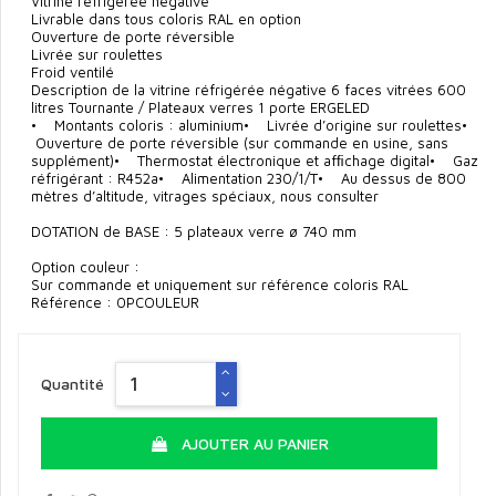
Vitrine réfrigérée négative
Livrable dans tous coloris RAL en option
Ouverture de porte réversible
Livrée sur roulettes
Froid ventilé
Description de la vitrine réfrigérée négative 6 faces vitrées 600
litres Tournante / Plateaux verres 1 porte ERGELED
• Montants coloris : aluminium• Livrée d’origine sur roulettes•
Ouverture de porte réversible (sur commande en usine, sans
supplément)• Thermostat électronique et afﬁchage digital• Gaz
réfrigérant : R452a• Alimentation 230/1/T• Au dessus de 800
mètres d’altitude, vitrages spéciaux, nous consulter
DOTATION de BASE : 5 plateaux verre ø 740 mm
Option couleur :
Sur commande et uniquement sur référence coloris RAL
Référence : 0PCOULEUR
Quantité
AJOUTER AU PANIER