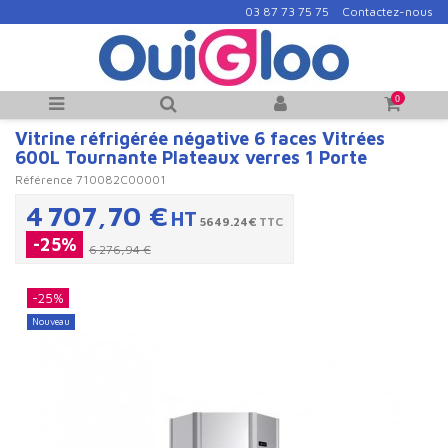
03 87 73 75 75
Contactez-nous
0
Vitrine réfrigérée négative 6 faces Vitrées
600L Tournante Plateaux verres 1 Porte
Référence
710082C00001
4 707,70 €
HT
5649.24€
TTC
-25%
6 276,94 €
-25%
Nouveau