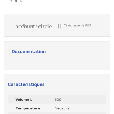
account_circle

Envoyer à un ami
Télécharger le PDF
Documentation
Caractéristiques
Volume L
600
Température
Négative