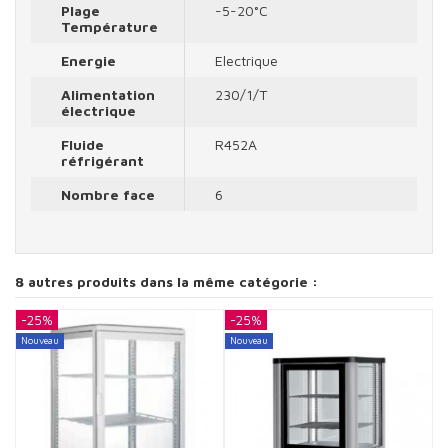
Plage
-5-20°C
Température
Energie
Electrique
Alimentation
230/1/T
électrique
Fluide
R452A
réfrigérant
Nombre face
6
8 autres produits dans la même catégorie :
-25%
-25%
-
Nouveau
Nouveau
N