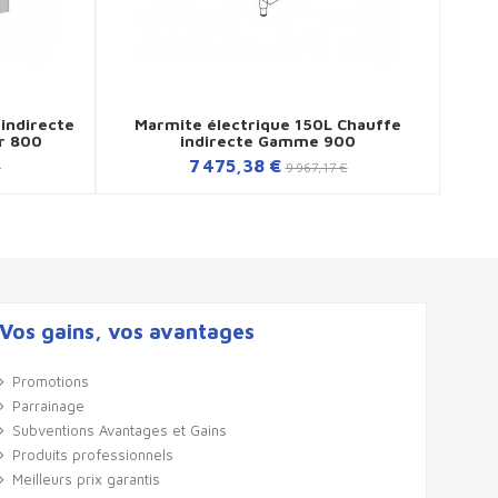
indirecte
Marmite électrique 150L Chauffe
Ma
r 800
indirecte Gamme 900
7 475,38 €
€
9 967,17 €
Vos gains, vos avantages
Promotions
Parrainage
Subventions Avantages et Gains
Produits professionnels
Meilleurs prix garantis