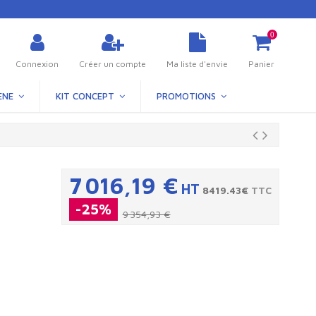
0
Connexion
Créer un compte
Ma liste d'envie
Panier
ÈNE
KIT CONCEPT
PROMOTIONS
7 016,19 €
HT
8419.43€
TTC
-25%
9 354,93 €