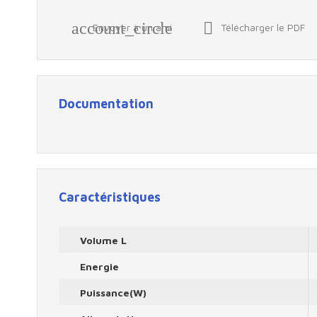
account_circle

Envoyer à un ami
Télécharger le PDF
Documentation
Caractéristiques
Volume L
Energie
Puissance(W)