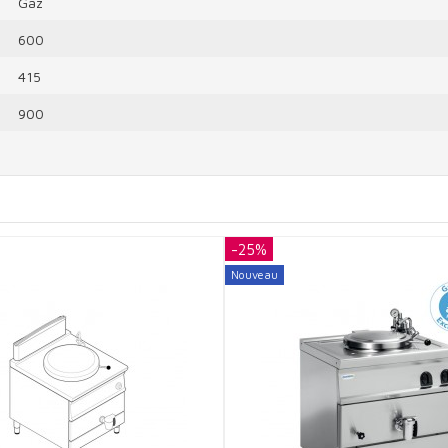
Gaz
600
415
900
-25%
Nouveau