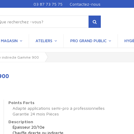
03 87 73 75 75
Contactez-nous
MAGASIN
ATELIERS
PRO GRAND PUBLIC
HYGI
e indirecte Gamme 900
 900
Points Forts
Adapté applications semi-pro à professionnelles
Garantie 24 mois Pièces
Description
Épaisseur 20/10e
Chauffe directe ou indirecte