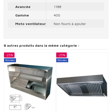
Avancée
1188
Gamme
400
Moto ventilateur
Non fourni à ajouter
8 autres produits dans la même catégorie :
-25%
-25%
-
Nouveau
Nouveau
N