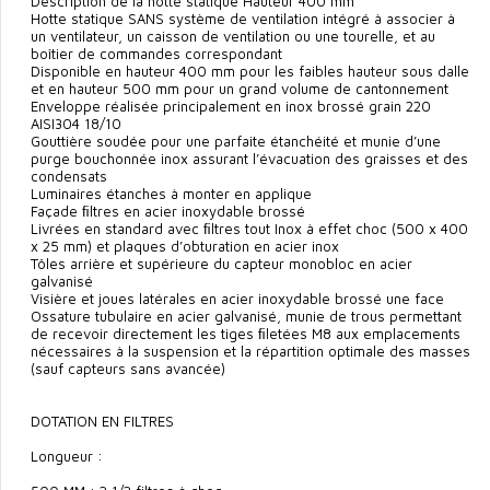
Description de la hotte statique Hauteur 400 mm
Hotte statique SANS système de ventilation intégré à associer à
un ventilateur, un caisson de ventilation ou une tourelle, et au
boîtier de commandes correspondant
Disponible en hauteur 400 mm pour les faibles hauteur sous dalle
et en hauteur 500 mm pour un grand volume de cantonnement
Enveloppe réalisée principalement en inox brossé grain 220
AISI304 18/10
Gouttière soudée pour une parfaite étanchéité et munie d’une
purge bouchonnée inox assurant l’évacuation des graisses et des
condensats
Luminaires étanches à monter en applique
Façade ﬁltres en acier inoxydable brossé
Livrées en standard avec ﬁltres tout Inox à effet choc (500 x 400
x 25 mm) et plaques d’obturation en acier inox
Tôles arrière et supérieure du capteur monobloc en acier
galvanisé
Visière et joues latérales en acier inoxydable brossé une face
Ossature tubulaire en acier galvanisé, munie de trous permettant
de recevoir directement les tiges ﬁletées M8 aux emplacements
nécessaires à la suspension et la répartition optimale des masses
(sauf capteurs sans avancée)
DOTATION EN FILTRES
Longueur :