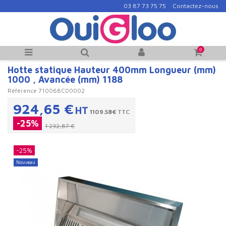
03 87 73 75 75
Contactez-nous
0
Hotte statique Hauteur 400mm Longueur (mm)
1000 , Avancée (mm) 1188
Référence
710068C00002
924,65 €
HT
1109.58€
TTC
-25%
1 232,87 €
-25%
Nouveau