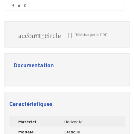
account_circle

Envoyer à un ami
Télécharger le PDF
Documentation
Caractéristiques
Matériel
Horizontal
Modèle
Statique