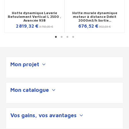
Hotte dynamique Laverie
Hotte murale dynamique
Refoulement Vertical L 2500 ,
moteur à distance Débit
Avancée 938
2000m3/h Sortie...
2 819,32 €
676,52 €
3 759,09 €
902,03 €
Mon projet
Mon catalogue
Vos gains, vos avantages