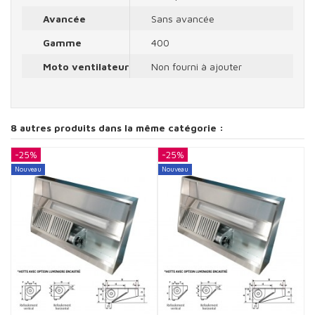
Avancée
Sans avancée
Gamme
400
Moto ventilateur
Non fourni à ajouter
8 autres produits dans la même catégorie :
-25%
-25%
-
Nouveau
Nouveau
N