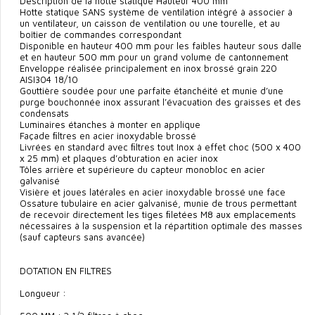
Description de la hotte statique Hauteur 400 mm
Hotte statique SANS système de ventilation intégré à associer à
un ventilateur, un caisson de ventilation ou une tourelle, et au
boîtier de commandes correspondant
Disponible en hauteur 400 mm pour les faibles hauteur sous dalle
et en hauteur 500 mm pour un grand volume de cantonnement
Enveloppe réalisée principalement en inox brossé grain 220
AISI304 18/10
Gouttière soudée pour une parfaite étanchéité et munie d’une
purge bouchonnée inox assurant l’évacuation des graisses et des
condensats
Luminaires étanches à monter en applique
Façade ﬁltres en acier inoxydable brossé
Livrées en standard avec ﬁltres tout Inox à effet choc (500 x 400
x 25 mm) et plaques d’obturation en acier inox
Tôles arrière et supérieure du capteur monobloc en acier
galvanisé
Visière et joues latérales en acier inoxydable brossé une face
Ossature tubulaire en acier galvanisé, munie de trous permettant
de recevoir directement les tiges ﬁletées M8 aux emplacements
nécessaires à la suspension et la répartition optimale des masses
(sauf capteurs sans avancée)
DOTATION EN FILTRES
Longueur :