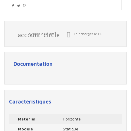
account_circle

Envoyer à un ami
Télécharger le PDF
Documentation
Caractéristiques
Matériel
Horizontal
Modèle
Statique