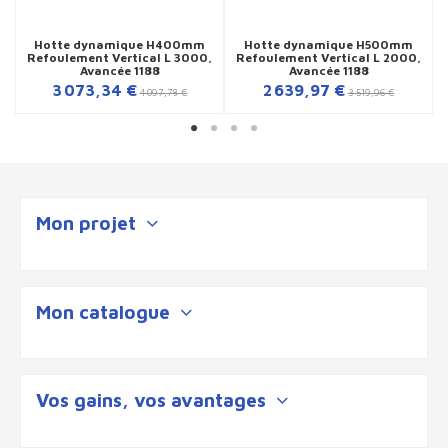
Hotte dynamique H400mm
Hotte dynamique H500mm
Refoulement Vertical L 3000,
Refoulement Vertical L 2000,
Avancée 1188
Avancée 1188
3 073,34 €
2 639,97 €
4 097,78 €
3 519,96 €
Mon projet
Mon catalogue
Vos gains, vos avantages