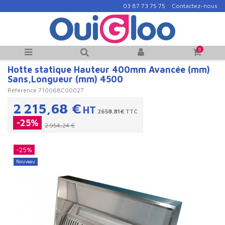
03 87 73 75 75
Contactez-nous
0
Hotte statique Hauteur 400mm Avancée (mm)
Sans,Longueur (mm) 4500
Référence
710068C00027
2 215,68 €
HT
2658.81€
TTC
-25%
2 954,24 €
-25%
Nouveau