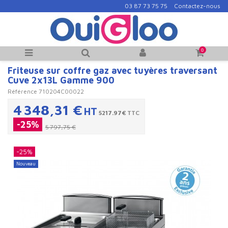
03 87 73 75 75
Contactez-nous
0
Friteuse sur coffre gaz avec tuyères traversant
Cuve 2x13L Gamme 900
Référence
710204C00022
4 348,31 €
HT
5217.97€
TTC
-25%
5 797,75 €
-25%
Nouveau