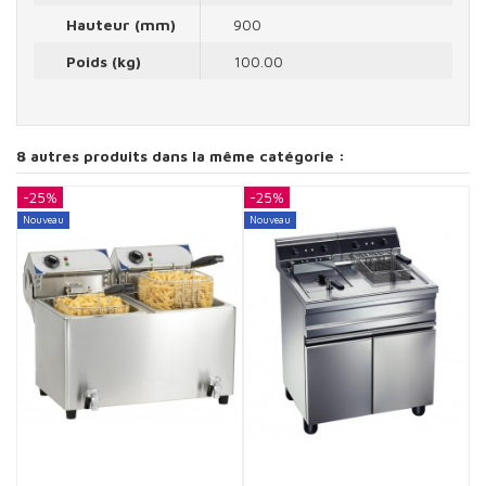
Hauteur (mm)
900
Poids (kg)
100.00
8 autres produits dans la même catégorie :
-25%
-25%
-
Nouveau
Nouveau
N