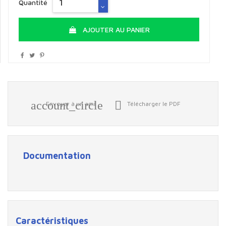
Quantité
AJOUTER AU PANIER
account_circle

Envoyer à un ami
Télécharger le PDF
Documentation
Caractéristiques