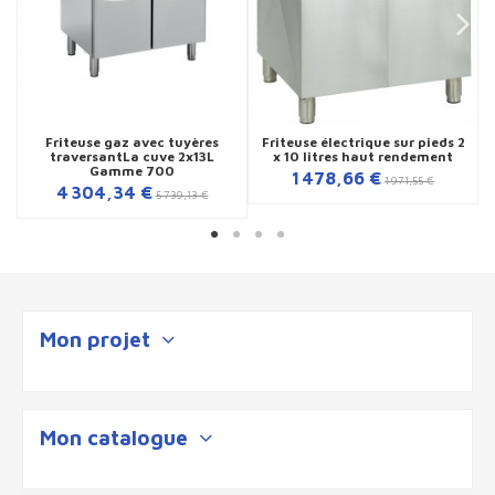
Friteuse gaz avec tuyères
Friteuse électrique sur pieds 2
traversantLa cuve 2x13L
x 10 litres haut rendement
Gamme 700
1 478,66 €
1 971,55 €
4 304,34 €
5 739,13 €
Mon projet
Mon catalogue