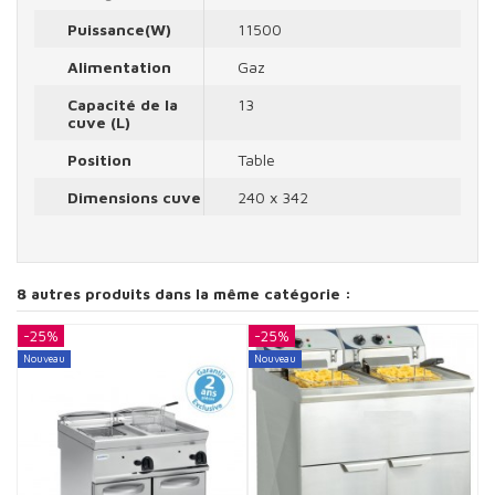
Puissance(W)
11500
Alimentation
Gaz
Capacité de la
13
cuve (L)
Position
Table
Dimensions cuve
240 x 342
8 autres produits dans la même catégorie :
-25%
-25%
-
Nouveau
Nouveau
N