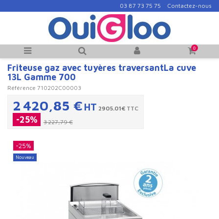
03 87 73 75 75
Contactez-nous
0
Friteuse gaz avec tuyères traversantLa cuve
13L Gamme 700
Référence
710202C00003
2 420,85 €
HT
2905.01€
TTC
-25%
3 227,79 €
-25%
Nouveau