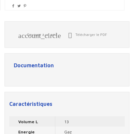
account_circle

Envoyer à un ami
Télécharger le PDF
Documentation
Caractéristiques
Volume L
13
Energie
Gaz