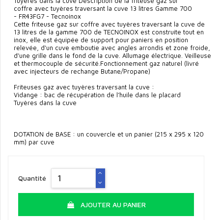
Tuyères dans la cuve Description de la friteuse gaz sur
coffre avec tuyères traversant la cuve 13 litres Gamme 700
- FR43FG7 - Tecnoinox
Cette friteuse gaz sur coffre avec tuyères traversant la cuve de
13 litres de la gamme 700 de TECNOINOX est construite tout en
inox, elle est équipée de support pour paniers en position
relevée, d'un cuve emboutie avec angles arrondis et zone froide,
d’une grille dans le fond de la cuve. Allumage électrique. Veilleuse
et thermocouple de sécurité.Fonctionnement gaz naturel (livré
avec injecteurs de rechange Butane/Propane)
Friteuses gaz avec tuyères traversant la cuve :
Vidange : bac de récupération de l’huile dans le placard
Tuyères dans la cuve
DOTATION de BASE : un couvercle et un panier (215 x 295 x 120
mm) par cuve
Quantité
AJOUTER AU PANIER