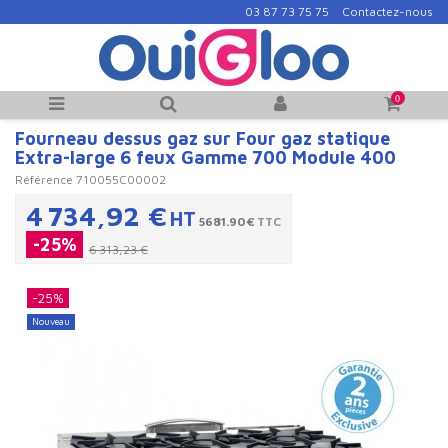
03 87 73 75 75
Contactez-nous
0
Fourneau dessus gaz sur Four gaz statique
Extra-large 6 feux Gamme 700 Module 400
Référence
710055C00002
4 734,92 €
HT
5681.90€
TTC
-25%
6 313,23 €
-25%
Nouveau