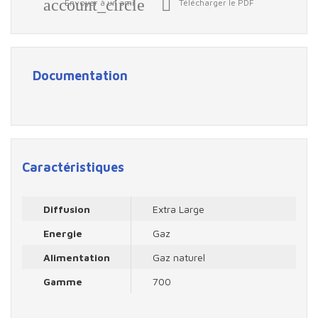
account_circle

Envoyer à un ami
Télécharger le PDF
Documentation
Caractéristiques
Diffusion
Extra Large
Energie
Gaz
Alimentation
Gaz naturel
Gamme
700