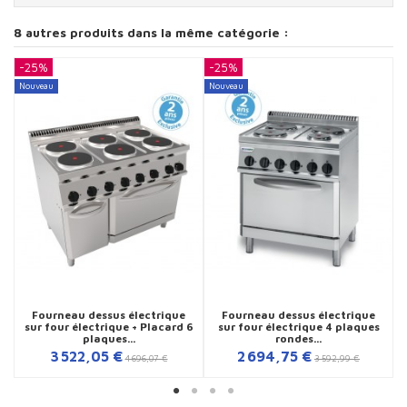
8 autres produits dans la même catégorie :
-25%
-25%
-
Nouveau
Nouveau
N
Fourneau dessus électrique
Fourneau dessus électrique
sur four électrique + Placard 6
sur four électrique 4 plaques
plaques...
rondes...
3 522,05 €
2 694,75 €
4 696,07 €
3 592,99 €