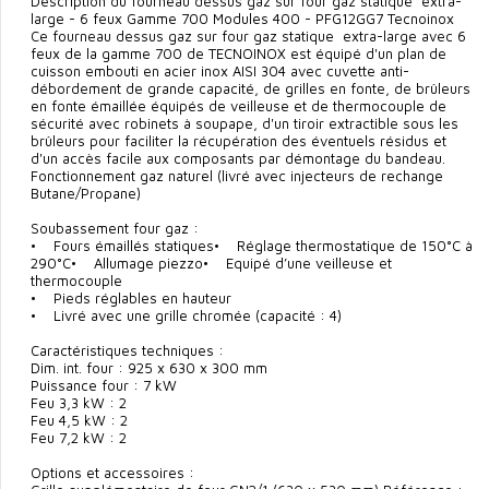
Description du fourneau dessus gaz sur four gaz statique extra-
large - 6 feux Gamme 700 Modules 400 - PFG12GG7 Tecnoinox
Ce fourneau dessus gaz sur four gaz statique extra-large avec 6
feux de la gamme 700 de TECNOINOX est équipé d'un plan de
cuisson embouti en acier inox AISI 304 avec cuvette anti-
débordement de grande capacité, de grilles en fonte, de brûleurs
en fonte émaillée équipés de veilleuse et de thermocouple de
sécurité avec robinets à soupape, d'un tiroir extractible sous les
brûleurs pour faciliter la récupération des éventuels résidus et
d'un accès facile aux composants par démontage du bandeau.
Fonctionnement gaz naturel (livré avec injecteurs de rechange
Butane/Propane)
Soubassement four gaz :
• Fours émaillés statiques• Réglage thermostatique de 150°C à
290°C• Allumage piezzo• Equipé d’une veilleuse et
thermocouple
• Pieds réglables en hauteur
• Livré avec une grille chromée (capacité : 4)
Caractéristiques techniques :
Dim. int. four : 925 x 630 x 300 mm
Puissance four : 7 kW
Feu 3,3 kW : 2
Feu 4,5 kW : 2
Feu 7,2 kW : 2
Options et accessoires :