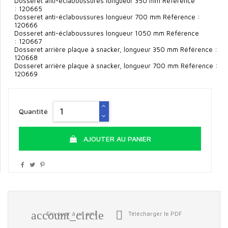
Dosseret anti-éclaboussures longueur 350 mm Référence
: 120665
Dosseret anti-éclaboussures longueur 700 mm Référence :
120666
Dosseret anti-éclaboussures longueur 1050 mm Référence
: 120667
Dosseret arrière plaque à snacker, longueur 350 mm Référence :
120668
Dosseret arrière plaque à snacker, longueur 700 mm Référence :
120669
Quantité
AJOUTER AU PANIER
account_circle

Envoyer à un ami
Télécharger le PDF