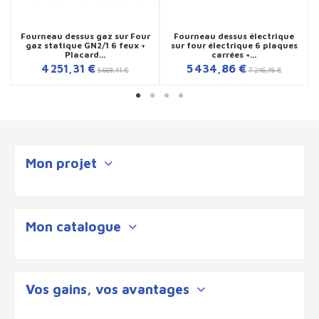
Fourneau dessus gaz sur Four
Fourneau dessus électrique
gaz statique GN2/1 6 feux +
sur four électrique 6 plaques
Placard...
carrées +...
4 251,31 €
5 434,86 €
5 668,41 €
7 246,48 €
Mon projet
Mon catalogue
Vos gains, vos avantages