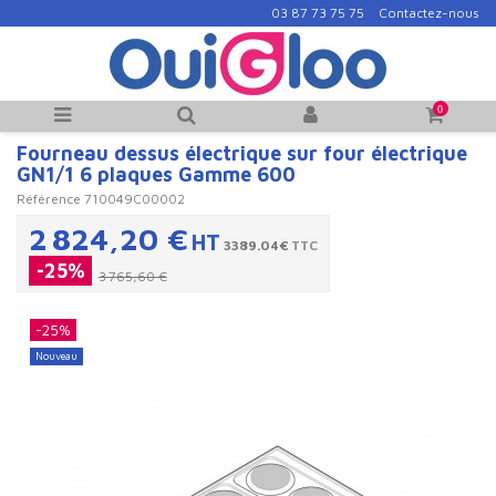
03 87 73 75 75
Contactez-nous
0
Fourneau dessus électrique sur four électrique
GN1/1 6 plaques Gamme 600
Référence
710049C00002
2 824,20 €
HT
3389.04€
TTC
-25%
3 765,60 €
-25%
Nouveau