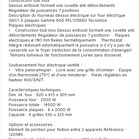
Construction tout inox
Dessus embouti formant une cuvette anti débordements
Régulateur de puissances 7 positions
Description du fourneau dessus électrique sur four électrique
GN1/1 6 plaques Gamme 600 PFL105E60 Tecnoinox
Plaques électriques :
• Construction tout inox Dessus embouti formant une cuvette anti
débordements Régulateur de puissances 7 positions• Plaques
électriques ø 180 mm ﬁxées hermétiquement• Thermostat
intégré réduisant automatiquement la puissance si il n’y a pas de
casserole sur le foyer (réduction de la consommation d’énergie)•
Témoins lumineux de fonctionnement Livrée sans dosseret
Soubassement four électrique ventilé :
• Vitre panoramique• Livré avec une grille chromée• Équipé
d’un thermostat 275°C et d’une minuterie• Pieds réglables en
hauteur 400/3/N/T
Caractéristiques techniques :
Dim. int. four : 620 x 415 x 305 mm
Puissance four : 2500 W
Puissance totale : 14500 W
Puissance plaques : 6 x 2000 W
Capacité : 4 grilles 530 x 325 mm
Options et accessoires :
Elément de jonction pour finition entre 2 appareils Référence :
120585