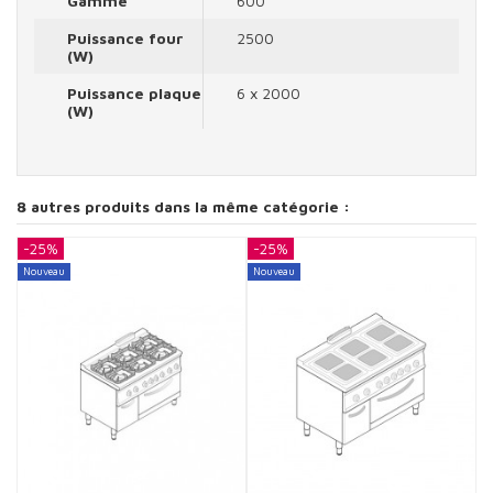
Gamme
600
Puissance four
2500
(W)
Puissance plaque
6 x 2000
(W)
8 autres produits dans la même catégorie :
-25%
-25%
-
Nouveau
Nouveau
N