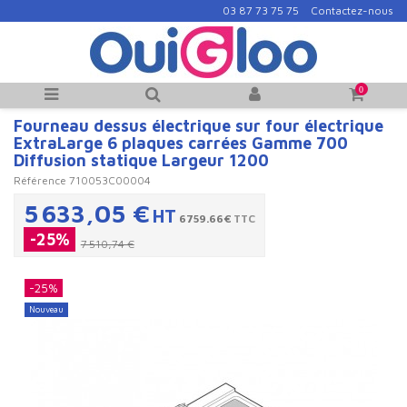
03 87 73 75 75
Contactez-nous
0
Fourneau dessus électrique sur four électrique
ExtraLarge 6 plaques carrées Gamme 700
Diffusion statique Largeur 1200
Référence
710053C00004
5 633,05 €
HT
6759.66€
TTC
-25%
7 510,74 €
-25%
Nouveau