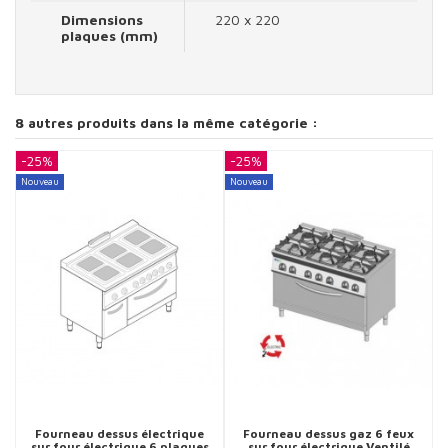
Dimensions
220 x 220
plaques (mm)
8 autres produits dans la même catégorie :
-25%
-25%
-
Nouveau
Nouveau
N
Fourneau dessus électrique
Fourneau dessus gaz 6 feux
sur four électrique 6 plaques
sur four électrique Ventilé