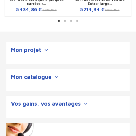
carrées +...
Extra-large...
5 434,86 €
5 214,34 €
7 246,48 €
6 952,46 €
Mon projet
Mon catalogue
Vos gains, vos avantages