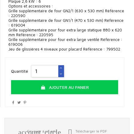
Plaque 2,6 kW : 6
Options et accessoires :
Grille supplémentaire de four GN2/1 (630 x 530 mm) Référence
: 220590
Grille supplémentaire de four GN1/1 (470 x 530 mm) Référence
: 619004
Grille supplémentaire pour four extra large statique 880 x 620
mm Référence : 220595
Grille supplémentaire pour four extra large ventilé Référence :
619006
Jeu de glissières 4 niveaux pour placard Référence : 799502
Quantité
AJOUTER AU PANIER
account_circle

Envoyer à un ami
Télécharger le PDF