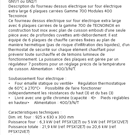
GN1/1 ou GN2/1
Description du fourneau dessus électrique sur four électrique
extra large 6 plaques carrées Gamme 700 Modules 400
Tecnoinox
Ce fourneau dessus électrique sur four électrique extra large
avec 6 plaques carrées de la gamme 700 de TECNOINOX en
construction tout inox avec plan de cuisson embouti d’une seule
pièce avec de profondes cuvettes anti-débordement. Il est
équipé de 6 plaques de chauffe carrées ﬁxées au plan de
manière hermétique (pas de risque d’inﬁltration des liquides), d'un
thermostat de sécurité sur chaque élément chauffant pour
prévenir toute surchauffe et de témoins lumineux de
fonctionnement. La puissance des plaques est gérée par un
régulateur 7 positions pour un réglage précis de la température
de cuisson. Alimentation : 400/3/N/T.
Soubassement four électrique :
• Four émaillé statique ou ventilé• Régulation thermostatique
de 60°C à 270°C• Possibilité de faire fonctionner
indépendamment les résistances du haut (3) et du bas (3)
• Livré avec une grille chromée (capacité : 4)• Pieds réglables
en hauteur• Alimentation : 400/3/N/T
Caractéristiques techniques :
Dim. int. four : 925 x 630 x 300 mm
Puissance four : 6,3 kW (réf. PFSX12E7) ou 5 kW (réf. PFSX12VE7)
Puissance totale : 21,9 kW (réf. PFSX12E7) ou 20,6 kW (réf.
PFSX12VE7)