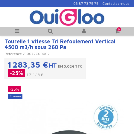
03 87 73 75 75
Contactez-nous
0
Tourelle 1 vitesse Tri Refoulement Vertical
4500 m3/h sous 260 Pa
Référence
710072C00002
1 283,35 €
HT
1540.02€
TTC
-25%
1 711,13 €
-25%
Nouveau