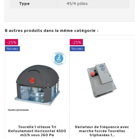
Type
45/4 pôles
8 autres produits dans la même catégorie :
-25%
-25%
-
Nouveau
Nouveau
N
Tourelle 1 vitesse Tri
Variateur de fréquence avec
Refoulement Horizontal 4500
marche forcée Tourelles
m3/h sous 260 Pa
triphasées 1...