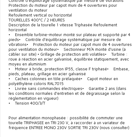
Contrôle d’équilibrage systématique par mesure de vibrations
Protection du moteur par capot muni de 4 ouvertures pour
ventilation du moteur
Refoulement vertical ou horizontal
TOURELLES 400°C / 2 HEURES
Description de la tourelle 1 vitesse Triphasée Refoulement
horizontal
• Ensemble turbine-moteur monté sur plateau et supporté par 4
pieds• Contrôle d’équilibrage systématique par mesure de
vibrations• Protection du moteur par capot muni de 4 ouvertures
pour ventilation du moteur• Sectionneur M/A monté d’usine (à
câbler sur site) • Grillage de protection anti volatiles• Turbine :
roue à réaction en acier galvanisé, équilibrée statiquement, avec
moyeu en aluminium
• Moteur à bride, protection IP55, classe F triphasé• Embase,
pieds, plateau, grillage en acier galvanisé
• Caches colonnes en tôle prélaquée• Capot moteur en
polyéthylène coloris RAL7015
• Livrée sans commandes électriques• Garantie 2 ans (dans
les conditions normales d’entretien et de dégraissage selon la
règlementation en vigueur)
• Tension 400/3/T
Pour alimentation monophasée : possibilité de commuter une
tourelle TRIPHASEE en TRI 230 V, à raccorder à un variateur de
fréquence ENTREE MONO 230V SORTIE TRI 230V (nous consulter)