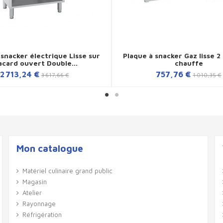
 snacker électrique Lisse sur
Plaque à snacker Gaz lisse 2
acard ouvert Double...
chauffe
2 713,24 €
757,76 €
3 617,66 €
1 010,35 €
Mon catalogue
Matériel culinaire grand public
Magasin
Atelier
Rayonnage
Réfrigération