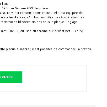
illant
340 x 690 mm Gamme 900 Tecnoinox
NOINOX est construite tout en inox, elle est équipée de
re sur les 4 côtés, d'un bac amovible de récupération des
 résistances blindées situées sous la plaque. Réglage
 (réf. FTR4E9) ou lisse au chrome dur brillant (réf. FTC4E9)
tte plaque à snacker, il est possible de commander un grattoir
 PANIER