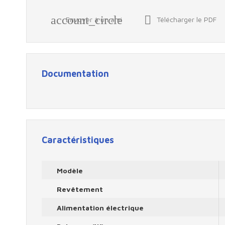
account_circle

Envoyer à un ami
Télécharger le PDF
Documentation
Caractéristiques
Modèle
Revêtement
Alimentation électrique