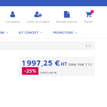
0
Connexion
Créer un compte
Ma liste d'envie
Panier
ÈNE
KIT CONCEPT
PROMOTIONS
1 997,25 €
HT
2396.70€
TTC
-25%
2 663,00 €