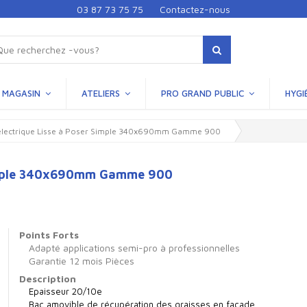
03 87 73 75 75
Contactez-nous
MAGASIN
ATELIERS
PRO GRAND PUBLIC
HYGI
 électrique Lisse à Poser Simple 340x690mm Gamme 900
 Simple 340x690mm Gamme 900
Points Forts
Adapté applications semi-pro à professionnelles
Garantie 12 mois Pièces
Description
Epaisseur 20/10e
Bac amovible de récupération des graisses en façade