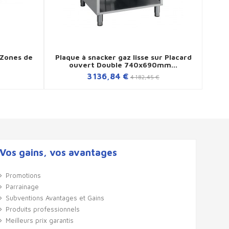
 Zones de
Plaque à snacker gaz lisse sur Placard
Pla
ouvert Double 740x690mm...
3 136,84 €
4 182,45 €
Vos gains, vos avantages
Promotions
Parrainage
Subventions Avantages et Gains
Produits professionnels
Meilleurs prix garantis