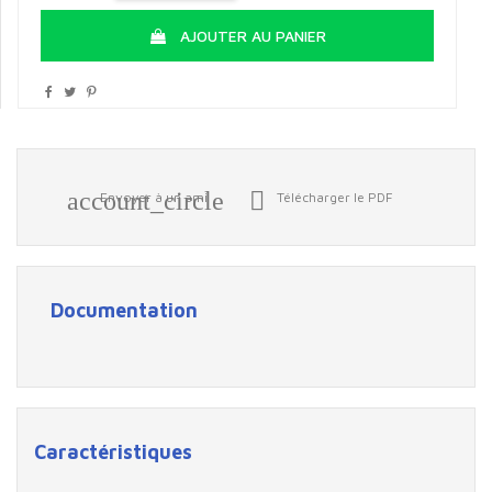
AJOUTER AU PANIER
account_circle

Envoyer à un ami
Télécharger le PDF
Documentation
Caractéristiques