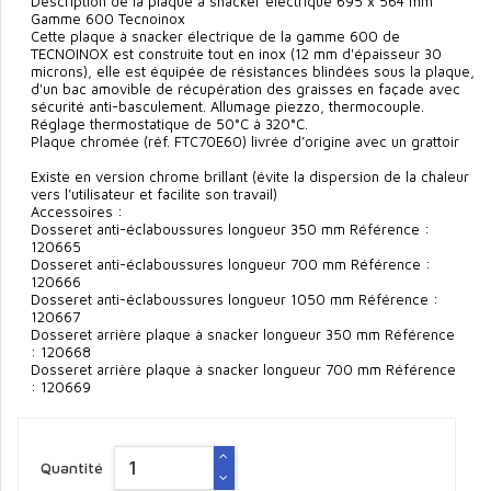
Description de la plaque à snacker électrique 695 x 564 mm
Gamme 600 Tecnoinox
Cette plaque à snacker électrique de la gamme 600 de
TECNOINOX est construite tout en inox (12 mm d'épaisseur 30
microns), elle est équipée de résistances blindées sous la plaque,
d'un bac amovible de récupération des graisses en façade avec
sécurité anti-basculement. Allumage piezzo, thermocouple.
Réglage thermostatique de 50°C à 320°C.
Plaque chromée (réf. FTC70E60) livrée d’origine avec un grattoir
Existe en version chrome brillant (évite la dispersion de la chaleur
vers l’utilisateur et facilite son travail)
Accessoires :
Dosseret anti-éclaboussures longueur 350 mm Référence :
120665
Dosseret anti-éclaboussures longueur 700 mm Référence :
120666
Dosseret anti-éclaboussures longueur 1050 mm Référence :
120667
Dosseret arrière plaque à snacker longueur 350 mm Référence
: 120668
Dosseret arrière plaque à snacker longueur 700 mm Référence
: 120669
Quantité