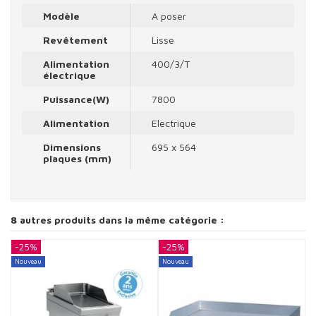
Modèle
A poser
Revêtement
Lisse
Alimentation
400/3/T
électrique
Puissance(W)
7800
Alimentation
Electrique
Dimensions
695 x 564
plaques (mm)
8 autres produits dans la même catégorie :
-25%
-25%
-
Nouveau
Nouveau
N