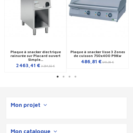
Plaque à snacker électrique
Plaque à snacker lisse 3 Zones
rainurée sur Placard ouvert
de cuisson 750x400 P9Kw
Simple...
486,81 €
649,08 €
2 463,41 €
3 284,55 €
Mon projet
Mon catalogue