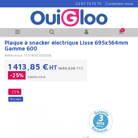
03 87 73 75 75
Contactez-nous
0
Plaque à snacker électrique Lisse 695x564mm
Gamme 600
Référence
710189C00006
1 413,85 €
HT
1696.62€
TTC
-25%
1 885,13 €
-25%
Nouveau