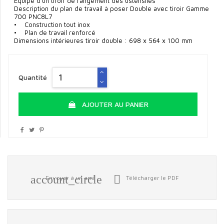
Equipé d’un tiroir de rangement des ustensiles
Description du plan de travail à poser Double avec tiroir Gamme
700 PNC8L7
• Construction tout inox
• Plan de travail renforcé
Dimensions intérieures tiroir double : 698 x 564 x 100 mm
Quantité
AJOUTER AU PANIER
account_circle

Envoyer à un ami
Télécharger le PDF