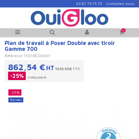
03 87 73 75 75
Contactez-nous
0
Plan de travail à Poser Double avec tiroir
Gamme 700
Référence
710134C00001
862,54 €
HT
1035.05€
TTC
-25%
1 150,06 €
-25%
Nouveau