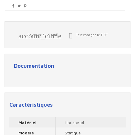
account_circle

Envoyer à un ami
Télécharger le PDF
Documentation
Caractéristiques
Matériel
Horizontal
Modèle
Statique