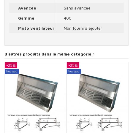
Avancée
Sans avancée
Gamme
400
Moto ventilateur
Non fourni à ajouter
8 autres produits dans la même catégorie :
-25%
-25%
-
Nouveau
Nouveau
N