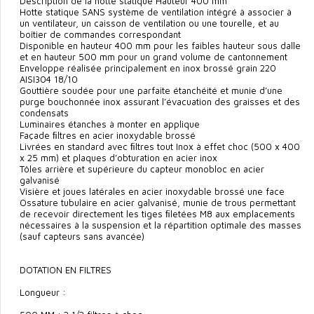
Description de la hotte statique Hauteur 400 mm
Hotte statique SANS système de ventilation intégré à associer à
un ventilateur, un caisson de ventilation ou une tourelle, et au
boîtier de commandes correspondant
Disponible en hauteur 400 mm pour les faibles hauteur sous dalle
et en hauteur 500 mm pour un grand volume de cantonnement
Enveloppe réalisée principalement en inox brossé grain 220
AISI304 18/10
Gouttière soudée pour une parfaite étanchéité et munie d’une
purge bouchonnée inox assurant l’évacuation des graisses et des
condensats
Luminaires étanches à monter en applique
Façade ﬁltres en acier inoxydable brossé
Livrées en standard avec ﬁltres tout Inox à effet choc (500 x 400
x 25 mm) et plaques d’obturation en acier inox
Tôles arrière et supérieure du capteur monobloc en acier
galvanisé
Visière et joues latérales en acier inoxydable brossé une face
Ossature tubulaire en acier galvanisé, munie de trous permettant
de recevoir directement les tiges ﬁletées M8 aux emplacements
nécessaires à la suspension et la répartition optimale des masses
(sauf capteurs sans avancée)
DOTATION EN FILTRES
Longueur :