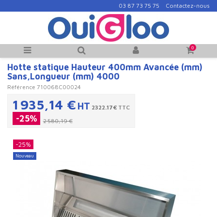
03 87 73 75 75
Contactez-nous
0
Hotte statique Hauteur 400mm Avancée (mm)
Sans,Longueur (mm) 4000
Référence
710068C00024
1 935,14 €
HT
2322.17€
TTC
-25%
2 580,19 €
-25%
Nouveau