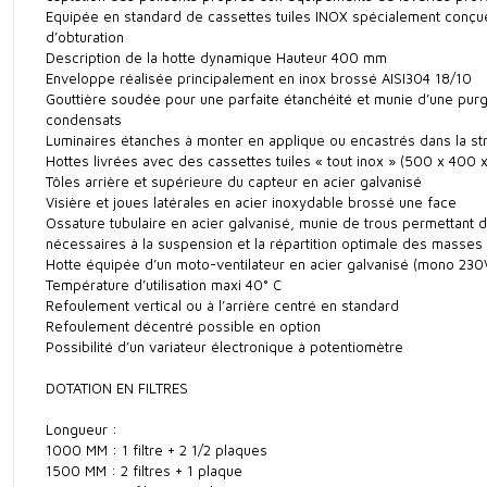
Equipée en standard de cassettes tuiles INOX spécialement conçu
d’obturation
Description de la hotte dynamique Hauteur 400 mm
Enveloppe réalisée principalement en inox brossé AISI304 18/10
Gouttière soudée pour une parfaite étanchéité et munie d’une pur
condensats
Luminaires étanches à monter en applique ou encastrés dans la st
Hottes livrées avec des cassettes tuiles « tout inox » (500 x 400 
Tôles arrière et supérieure du capteur en acier galvanisé
Visière et joues latérales en acier inoxydable brossé une face
Ossature tubulaire en acier galvanisé, munie de trous permettant
nécessaires à la suspension et la répartition optimale des masses
Hotte équipée d’un moto-ventilateur en acier galvanisé (mono 230V,
Température d’utilisation maxi 40° C
Refoulement vertical ou à l’arrière centré en standard
Refoulement décentré possible en option
Possibilité d’un variateur électronique à potentiomètre
DOTATION EN FILTRES
Longueur :
1000 MM : 1 filtre + 2 1/2 plaques
1500 MM : 2 filtres + 1 plaque