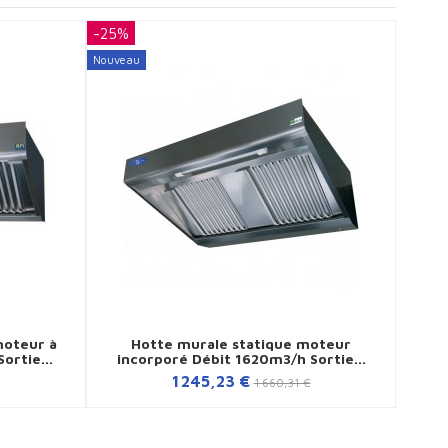
-25%
-25%
Nouveau
Nouvea
oteur à
Hotte murale statique moteur
H
ortie...
incorporé Débit 1620m3/h Sortie...
Avan
1 245,23 €
1 660,31 €