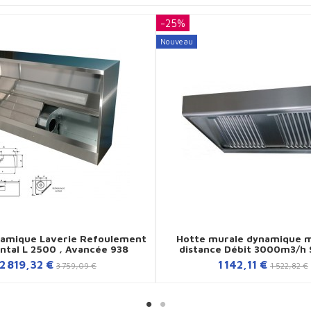
-25%
Nouveau
namique Laverie Refoulement
Hotte murale dynamique m
ntal L 2500 , Avancée 938
distance Débit 3000m3/h S
2 819,32 €
1 142,11 €
3 759,09 €
1 522,82 €