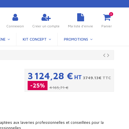
0
Connexion
Créer un compte
Ma liste d'envie
Panier
ÈNE
KIT CONCEPT
PROMOTIONS
3 124,28 €
HT
3749.13€
TTC
-25%
4 165,71 €
tées aux laveries professionnelles et conseillées pour la
essionnelles