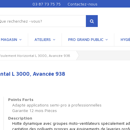
03 87 73 75 75
Contactez-nous
MAGASIN
ATELIERS
PRO GRAND PUBLIC
HYGI
foulement Horizontal L 3000, Avancée 938
ntal L 3000, Avancée 938
Points Forts
Adapté applications semi-pro à professionnelles
Garantie 12 mois Pièces
Description
Hotte dynamique avec groupes moto-ventilateurs spécialement adap
captation des polluants propres aux équipements de laveries prof