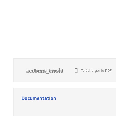
account_circle

Envoyer à un ami
Télécharger le PDF
Documentation