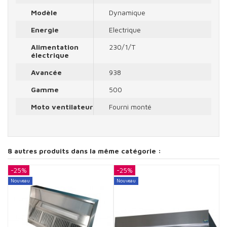
Modèle
Dynamique
Energie
Electrique
Alimentation
230/1/T
électrique
Avancée
938
Gamme
500
Moto ventilateur
Fourni monté
8 autres produits dans la même catégorie :
-25%
-25%
-
Nouveau
Nouveau
N