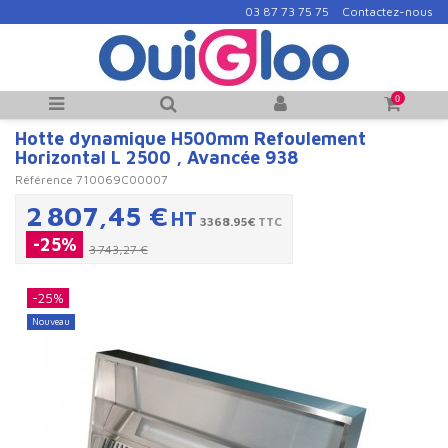
03 87 73 75 75
Contactez-nous
0
Hotte dynamique H500mm Refoulement
Horizontal L 2500 , Avancée 938
Référence
710069C00007
2 807,45 €
HT
3368.95€
TTC
-25%
3 743,27 €
-25%
Nouveau