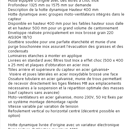
Hotte équipée d’origine avec des ﬁltres à choc inox
Profondeur 1325 mm ou 1575 mm sur demande
Description de la hotte dynamique Hauteur 400 mm
Hotte dynamique avec groupes moto-ventilateurs intégrés dans le
capteur
Disponible en hauteur 400 mm pour les faibles hauteur sous dalle
et en hauteur 500 mm pour un grand volume de cantonnement
Enveloppe réalisée principalement en inox brossé grain 220
AISI304 18/10
Gouttière soudée pour une parfaite étanchéité et munie d’une
purge bouchonnée inox assurant l’évacuation des graisses et des
condensats
Luminaires étanches à monter en applique
Livrées en standard avec ﬁltres tout Inox à effet choc (500 x 400
x 25 mm) et plaques d’obturation en acier inox
Tôles arrière et supérieure du capteur en acier galvanisé•
Visière et joues latérales en acier inoxydable brossé une face
Ossature tubulaire en acier galvanisé, munie de trous permettant
de recevoir directement les tiges ﬁletées M8 aux emplacements
nécessaires à la suspension et la répartition optimale des masses
(sauf capteurs sans avancée)
Moto-ventilateurs en acier galvanisé, mono 230V, 50 Hz ﬁxés par
un système montage démontage rapide
Vitesse variable par variation de tension
Refoulement vertical ou horizontal centré (décentré possible en
option)
Hotte dynamique livrée d’origine avec un variateur électronique