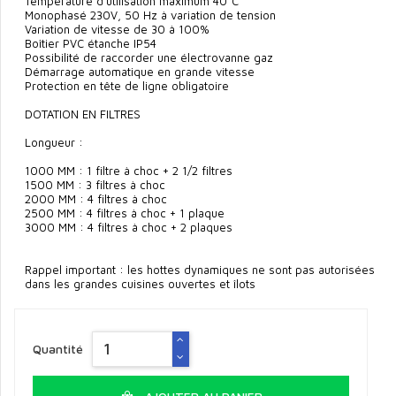
Température d’utilisation maximum 40°C
Monophasé 230V, 50 Hz à variation de tension
Variation de vitesse de 30 à 100%
Boîtier PVC étanche IP54
Possibilité de raccorder une électrovanne gaz
Démarrage automatique en grande vitesse
Protection en tête de ligne obligatoire
DOTATION EN FILTRES
Longueur :
1000 MM : 1 filtre à choc + 2 1/2 filtres
1500 MM : 3 filtres à choc
2000 MM : 4 filtres à choc
2500 MM : 4 filtres à choc + 1 plaque
3000 MM : 4 filtres à choc + 2 plaques
Rappel important : les hottes dynamiques ne sont pas autorisées
dans les grandes cuisines ouvertes et îlots
Quantité