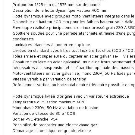
Profondeur 1325 mm ou 1575 mm sur demande
Description de la hotte dynamique Hauteur 400 mm
Hotte dynamique avec groupes moto-ventilateurs intégrés dans le
Disponible en hauteur 400 mm pour les faibles hauteur sous dal
Enveloppe réalisée principalement en inox brossé grain 220 AISI3
Gouttière soudée pour une parfaite étanchéité et munie d’une pur
condensats
Luminaires étanches à monter en applique
Livrées en standard avec ﬁltres tout Inox à effet choc (500 x 400 
Tôles arrière et supérieure du capteur en acier galvanisé• Visièr
Ossature tubulaire en acier galvanisé, munie de trous permettant
nécessaires à la suspension et la répartition optimale des masses
Moto-ventilateurs en acier galvanisé, mono 230V, 50 Hz ﬁxés pa
Vitesse variable par variation de tension
Refoulement vertical ou horizontal centré (décentré possible en op
Hotte dynamique livrée d’origine avec un variateur électronique
Température d’utilisation maximum 40°C
Monophasé 230V, 50 Hz à variation de tension
Variation de vitesse de 30 à 100%
Boîtier PVC étanche IP54
Possibilité de raccorder une électrovanne gaz
Démarrage automatique en grande vitesse