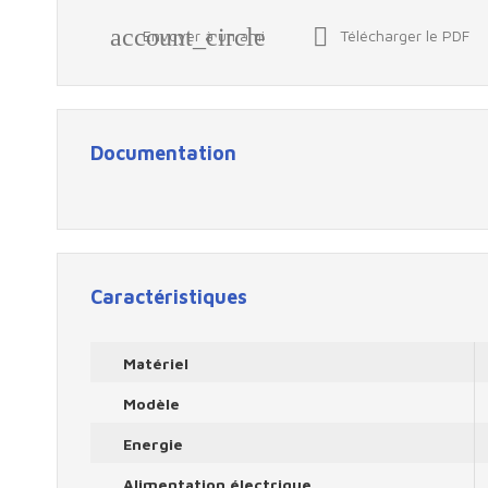
account_circle

Envoyer à un ami
Télécharger le PDF
Documentation
Caractéristiques
Matériel
Modèle
Energie
Alimentation électrique