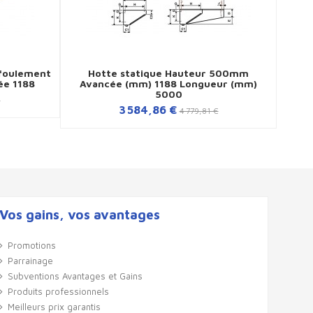
foulement
Hotte statique Hauteur 500mm
H
ée 1188
Avancée (mm) 1188 Longueur (mm)
Av
5000
€
3 584,86 €
4 779,81 €
Vos gains, vos avantages
Promotions
Parrainage
Subventions Avantages et Gains
Produits professionnels
Meilleurs prix garantis