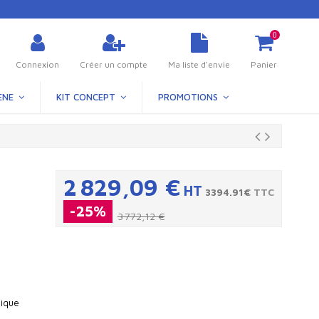
0
Connexion
Créer un compte
Ma liste d'envie
Panier
ÈNE
KIT CONCEPT
PROMOTIONS
2 829,09 €
HT
3394.91€
TTC
-25%
3 772,12 €
nique