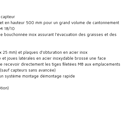
 capteur
le et en hauteur 500 mm pour un grand volume de cantonnement
04 18/10
ge bouchonnée inox assurant l’évacuation des graisses et des
x 25 mm) et plaques d’obturation en acier inox
e et joues latérales en acier inoxydable brossé une face
 de recevoir directement les tiges ﬁletées M8 aux emplacements
 (sauf capteurs sans avancée)
r un système montage démontage rapide
tion)