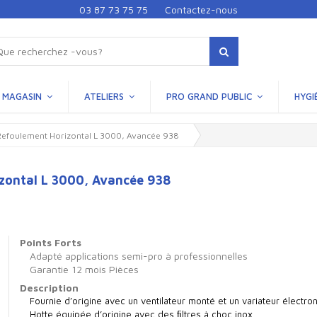
03 87 73 75 75
Contactez-nous
MAGASIN
ATELIERS
PRO GRAND PUBLIC
HYGI
foulement Horizontal L 3000, Avancée 938
ontal L 3000, Avancée 938
Points Forts
Adapté applications semi-pro à professionnelles
Garantie 12 mois Pièces
Description
Fournie d’origine avec un ventilateur monté et un variateur électro
Hotte équipée d’origine avec des ﬁltres à choc inox