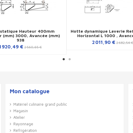
 statique Hauteur 400mm
Hotte dynamique Laverie Re
r (mm) 3000, Avancée (mm)
Horizontal L 1000 , Avanc
938
2 011,90 €
2 682,54 
1 920,49 €
2 560,65 €
Mon catalogue
Matériel culinaire grand public
Magasin
Atelier
Rayonnage
Réfrigération