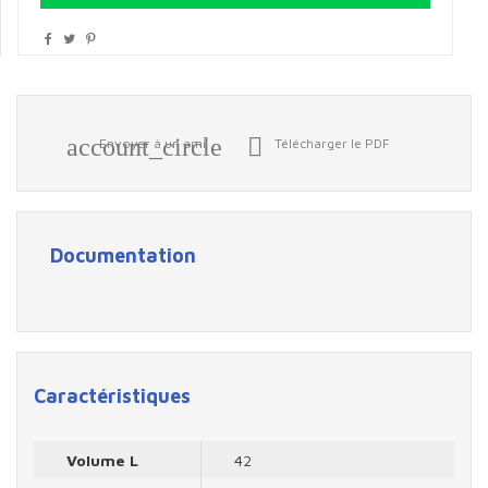
account_circle

Envoyer à un ami
Télécharger le PDF
Documentation
Caractéristiques
Volume L
42