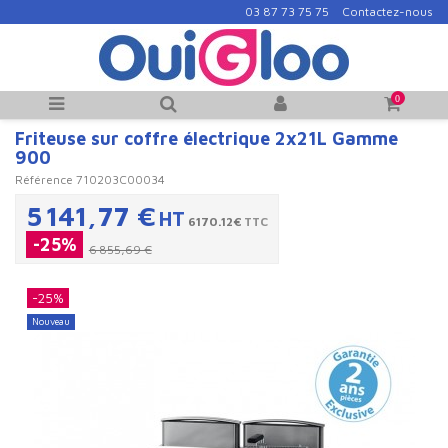
03 87 73 75 75
Contactez-nous
0
Friteuse sur coffre électrique 2x21L Gamme
900
Référence
710203C00034
5 141,77 €
HT
6170.12€
TTC
-25%
6 855,69 €
-25%
Nouveau