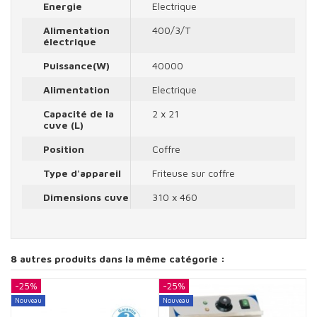
Energie
Electrique
Alimentation
400/3/T
électrique
Puissance(W)
40000
Alimentation
Electrique
Capacité de la
2 x 21
cuve (L)
Position
Coffre
Type d'appareil
Friteuse sur coffre
Dimensions cuve
310 x 460
8 autres produits dans la même catégorie :
-25%
-25%
-
Nouveau
Nouveau
N