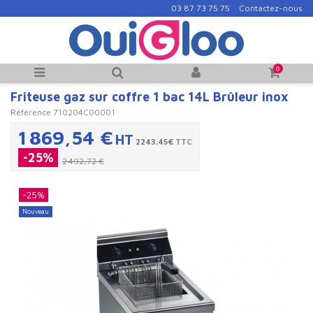
03 87 73 75 75
Contactez-nous
0
Friteuse gaz sur coffre 1 bac 14L Brûleur inox
Référence
710204C00001
1 869,54 €
HT
2243.45€
TTC
-25%
2 492,72 €
-25%
Nouveau