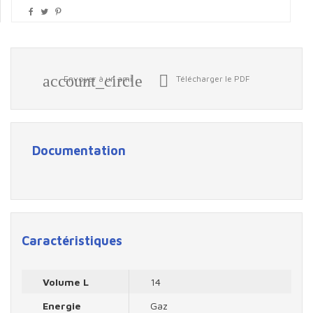
account_circle

Envoyer à un ami
Télécharger le PDF
Documentation
Caractéristiques
Volume L
14
Energie
Gaz