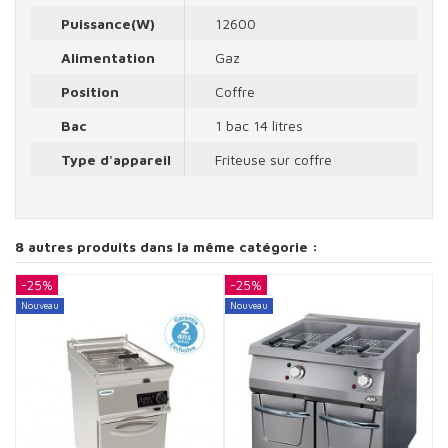
Puissance(W)
12600
Alimentation
Gaz
Position
Coffre
Bac
1 bac 14 litres
Type d'appareil
Friteuse sur coffre
8 autres produits dans la même catégorie :
-25%
-25%
-
Nouveau
Nouveau
N