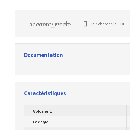
account_circle

Envoyer à un ami
Télécharger le PDF
Documentation
Caractéristiques
Volume L
Energie