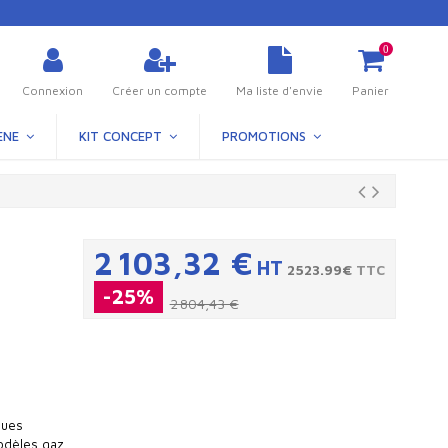
0
Connexion
Créer un compte
Ma liste d'envie
Panier
ÈNE
KIT CONCEPT
PROMOTIONS
2 103,32 €
HT
2523.99€
TTC
-25%
2 804,43 €
ques
modèles gaz