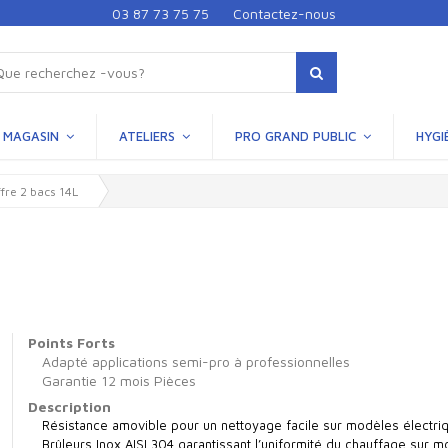
03 87 73 75 75
Contactez-nous
MAGASIN
ATELIERS
PRO GRAND PUBLIC
HYGI
ffre 2 bacs 14L
Points Forts
Adapté applications semi-pro à professionnelles
Garantie 12 mois Pièces
Description
Résistance amovible pour un nettoyage facile sur modèles électri
Brûleurs Inox AISI 304 garantissant l’uniformité du chauffage sur 