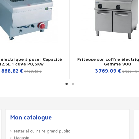
 électrique à poser Capacité
Friteuse sur coffre électri
12.5L 1 cuve P8,5Kw
Gamme 900
868,82 €
3 769,09 €
1 158,43 €
5 025,46 
Mon catalogue
Matériel culinaire grand public
Magasin