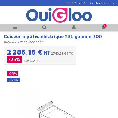
03 87 73 75 75
Contactez-nous
0
Cuiseur à pâtes électrique 23L gamme 700
Référence
710216C00004
2 286,16 €
HT
2743.39€
TTC
-25%
3 048,21 €
-25%
Nouveau