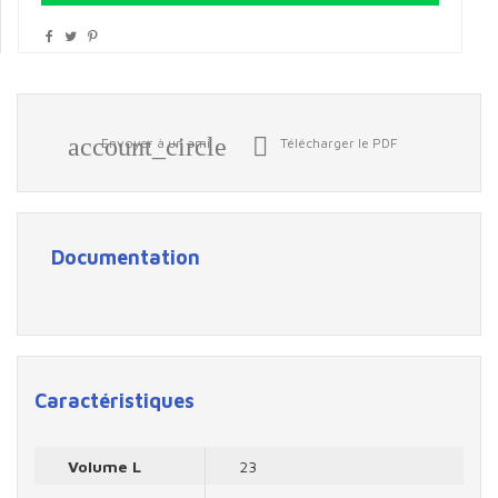
account_circle

Envoyer à un ami
Télécharger le PDF
Documentation
Caractéristiques
Volume L
23