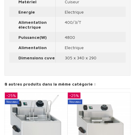
Matériel
Cuiseur
Energie
Electrique
Alimentation
400/3/T
électrique
Puissance(W)
4800
Alimentation
Electrique
Dimensions cuve
305 x 340 x 290
8 autres produits dans la même catégorie :
-25%
-25%
-
Nouveau
Nouveau
N