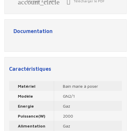
account_circle

Envoyer à un ami
Télécharger le PDF
Documentation
Caractéristiques
Matériel
Bain marie à poser
Modèle
GN2/1
Energie
Gaz
Puissance(W)
2000
Alimentation
Gaz