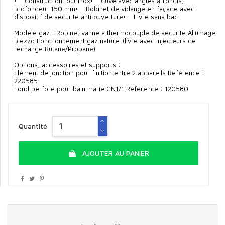
• Construction tout inox• Cuve avec angles arrondis,
profondeur 150 mm• Robinet de vidange en façade avec
dispositif de sécurité anti ouverture• Livré sans bac
Modèle gaz : Robinet vanne à thermocouple de sécurité Allumage
piezzo Fonctionnement gaz naturel (livré avec injecteurs de
rechange Butane/Propane)
Options, accessoires et supports :
Elément de jonction pour finition entre 2 appareils Référence :
220585
Fond perforé pour bain marie GN1/1 Référence : 120580
Quantité
AJOUTER AU PANIER