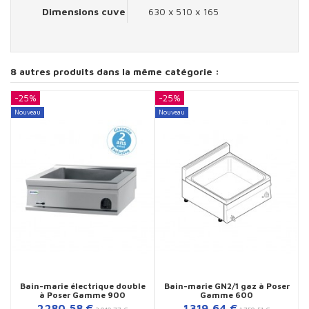
Dimensions cuve
630 x 510 x 165
8 autres produits dans la même catégorie :
-25%
-25%
-
Nouveau
Nouveau
N
Bain-marie électrique double
Bain-marie GN2/1 gaz à Poser
à Poser Gamme 900
Gamme 600
2 280,58 €
1 319,64 €