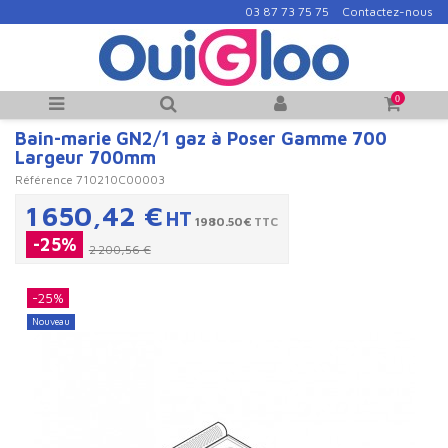
03 87 73 75 75
Contactez-nous
0
Bain-marie GN2/1 gaz à Poser Gamme 700
Largeur 700mm
Référence
710210C00003
1 650,42 €
HT
1980.50€
TTC
-25%
2 200,56 €
-25%
Nouveau