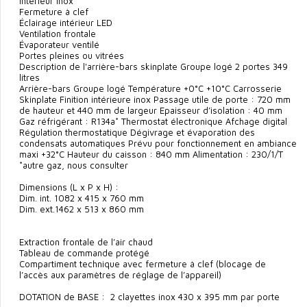
Intérieur inox
Fermeture à clef
Éclairage intérieur LED
Ventilation frontale
Évaporateur ventilé
Portes pleines ou vitrées
Description de l'arrière-bars skinplate Groupe logé 2 portes 349
litres
Arrière-bars Groupe logé Température +0°C +10°C Carrosserie
Skinplate Finition intérieure inox Passage utile de porte : 720 mm
de hauteur et 440 mm de largeur Epaisseur d’isolation : 40 mm
Gaz réfrigérant : R134a* Thermostat électronique Afchage digital
Régulation thermostatique Dégivrage et évaporation des
condensats automatiques Prévu pour fonctionnement en ambiance
maxi +32°C Hauteur du caisson : 840 mm Alimentation : 230/1/T
*autre gaz, nous consulter
Dimensions (L x P x H) :
Dim. int. 1082 x 415 x 760 mm
Dim. ext.1462 x 513 x 860 mm
Extraction frontale de l’air chaud
Tableau de commande protégé
Compartiment technique avec fermeture à clef (blocage de
l’accès aux paramètres de réglage de l’appareil)
DOTATION de BASE : 2 clayettes inox 430 x 395 mm par porte