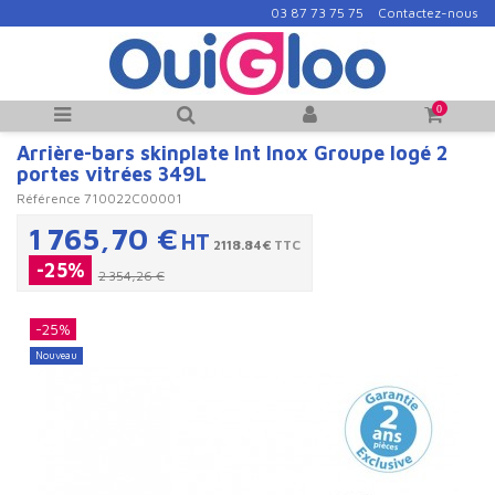
03 87 73 75 75
Contactez-nous
0
Arrière-bars skinplate Int Inox Groupe logé 2
portes vitrées 349L
Référence
710022C00001
1 765,70 €
HT
2118.84€
TTC
-25%
2 354,26 €
-25%
Nouveau