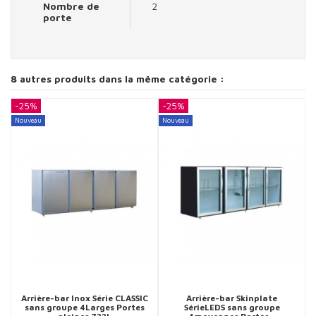
Nombre de
2
porte
8 autres produits dans la même catégorie :
-25%
-25%
-
Nouveau
Nouveau
N
Arrière-bar Inox Série CLASSIC
Arrière-bar Skinplate
sans groupe 4Larges Portes
SérieLEDS sans groupe