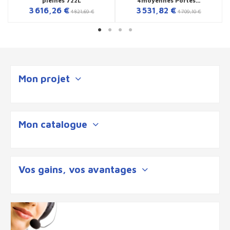
pleines 722L
4moyennes Portes...
3 616,26 €
3 531,82 €
4 821,69 €
4 709,10 €
Mon projet
Mon catalogue
Vos gains, vos avantages