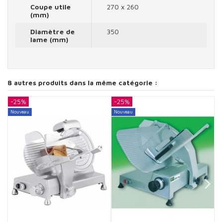
Coupe utile
270 x 260
(mm)
Diamètre de
350
lame (mm)
8 autres produits dans la même catégorie :
-25%
-25%
-
Nouveau
Nouveau
N