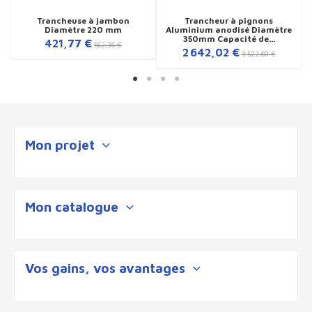
Trancheuse à jambon
Trancheur à pignons
Diamètre 220 mm
Aluminium anodisé Diamètre
350mm Capacité de...
421,77 €
562,36 €
2 642,02 €
3 522,69 €
Mon projet
Mon catalogue
Vos gains, vos avantages