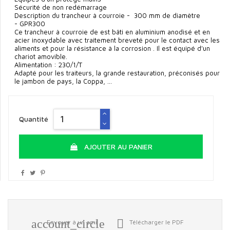
Sécurité de non redémarrage
Description du trancheur à courroie - 300 mm de diamètre
- GPR300
Ce trancheur à courroie de est bâti en aluminium anodisé et en
acier inoxydable avec traitement breveté pour le contact avec les
aliments et pour la résistance à la corrosion . Il est équipé d'un
chariot amovible.
Alimentation : 230/1/T
Adapté pour les traiteurs, la grande restauration, préconisés pour
le jambon de pays, la Coppa, …
Quantité
AJOUTER AU PANIER
account_circle

Envoyer à un ami
Télécharger le PDF