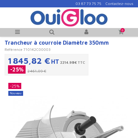
03 87 73 75 75
Contactez-nous
0
Trancheur à courroie Diamètre 350mm
Référence
710142C00003
1 845,82 €
HT
2214.98€
TTC
-25%
2 461,09 €
-25%
Nouveau