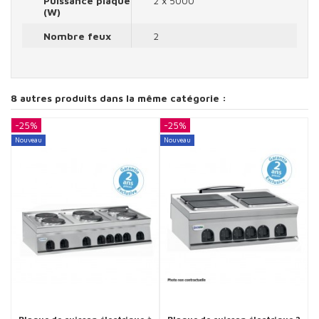
Puissance plaque
2 x 5000
(W)
Nombre feux
2
8 autres produits dans la même catégorie :
-25%
-25%
-
Nouveau
Nouveau
N