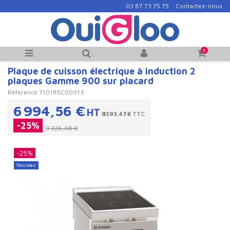
03 87 73 75 75
Contactez-nous
0
Plaque de cuisson électrique à induction 2
plaques Gamme 900 sur placard
Référence
710185C00013
6 994,56 €
HT
8393.47€
TTC
-25%
9 326,08 €
-25%
Nouveau