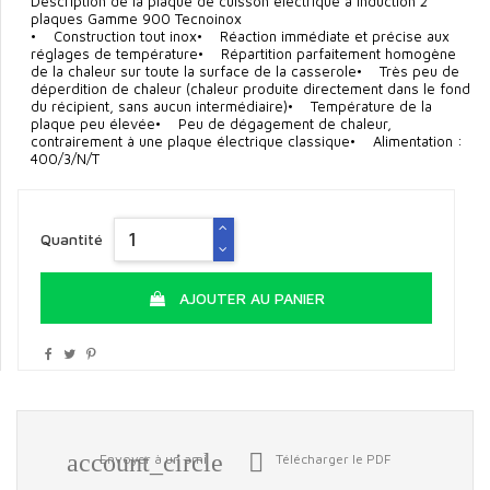
Description de la plaque de cuisson électrique à induction 2
plaques Gamme 900 Tecnoinox
• Construction tout inox• Réaction immédiate et précise aux
réglages de température• Répartition parfaitement homogène
de la chaleur sur toute la surface de la casserole• Très peu de
déperdition de chaleur (chaleur produite directement dans le fond
du récipient, sans aucun intermédiaire)• Température de la
plaque peu élevée• Peu de dégagement de chaleur,
contrairement à une plaque électrique classique• Alimentation :
400/3/N/T
Quantité
AJOUTER AU PANIER
account_circle

Envoyer à un ami
Télécharger le PDF