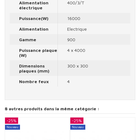
Alimentation
400/3/T
électrique
Puissance(W)
16000
Alimentation
Electrique
Gamme
900
Puissance plaque
4 x 4000
(W)
Dimensions
300 x 300
plaques (mm)
Nombre feux
4
8 autres produits dans la même catégorie :
-25%
-25%
-
Nouveau
Nouveau
N