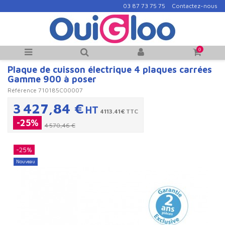
03 87 73 75 75
Contactez-nous
0
Plaque de cuisson électrique 4 plaques carrées
Gamme 900 à poser
Référence
710185C00007
3 427,84 €
HT
4113.41€
TTC
-25%
4 570,46 €
-25%
Nouveau