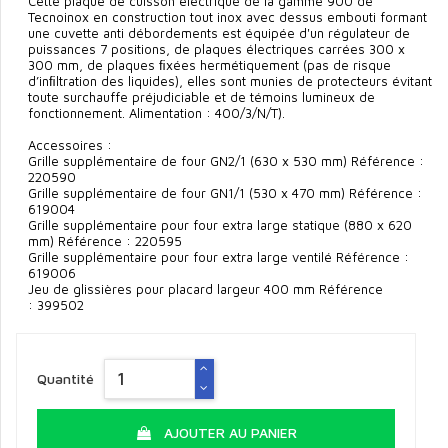
Cette plaque de cuisson électrique de la gamme 900 de
Tecnoinox en construction tout inox avec dessus embouti formant
une cuvette anti débordements est équipée d'un régulateur de
puissances 7 positions, de plaques électriques carrées 300 x
300 mm, de plaques ﬁxées hermétiquement (pas de risque
d’inﬁltration des liquides), elles sont munies de protecteurs évitant
toute surchauffe préjudiciable et de témoins lumineux de
fonctionnement. Alimentation : 400/3/N/T).
Accessoires :
Grille supplémentaire de four GN2/1 (630 x 530 mm) Référence :
220590
Grille supplémentaire de four GN1/1 (530 x 470 mm) Référence :
619004
Grille supplémentaire pour four extra large statique (880 x 620
mm) Référence : 220595
Grille supplémentaire pour four extra large ventilé Référence :
619006
Jeu de glissières pour placard largeur 400 mm Référence
: 399502
Quantité
AJOUTER AU PANIER