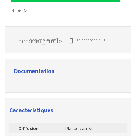
account_circle

Envoyer à un ami
Télécharger le PDF
Documentation
Caractéristiques
Diffusion
Plaque carrée