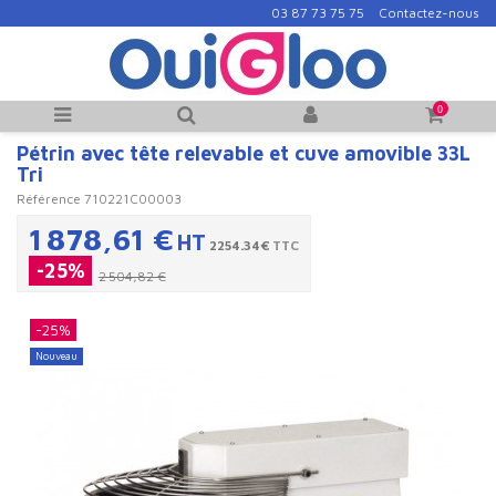
03 87 73 75 75
Contactez-nous
0
Pétrin avec tête relevable et cuve amovible 33L
Tri
Référence
710221C00003
1 878,61 €
HT
2254.34€
TTC
-25%
2 504,82 €
-25%
Nouveau