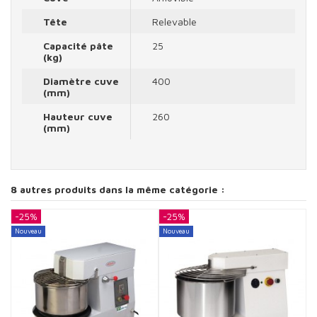
Tête
Relevable
Capacité pâte
25
(kg)
Diamètre cuve
400
(mm)
Hauteur cuve
260
(mm)
8 autres produits dans la même catégorie :
-25%
-25%
-
Nouveau
Nouveau
N