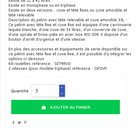
Existe de 22 à 42 litres
Existe en monophasé ou en triphasé
Existe en deux versions : cuve et tête ﬁxes ou cuve amovible et
tête relevable
Description du pétrin avec tête relevable et cuve amovible 33L -
Ce pétrin avec tête ﬁxe et cuve ﬁxe est équipée d'une carrosserie
laquée blanche, d'une cuve de 33 litres, d'un couvercle de cuve,
d'une spirale et brise-pâte en acier inox AISI 304. Il dispose d'un
bouton d’arrêt d’urgence et d'une vitesse.
En plus des accessoires et équipements de série disponible sur
ce pétrin avec tête ﬁxe et cuve ﬁxe, il est possible d'y intégrer les
options ci-dessous :
Kit roulettes référence : SET4RV0
2 vitesses (pour modèle triphasé) référence : OP2VP
Quantité
AJOUTER AU PANIER