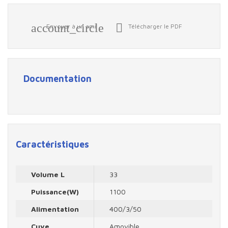
account_circle

Envoyer à un ami
Télécharger le PDF
Documentation
Caractéristiques
Volume L
33
Puissance(W)
1100
Alimentation
400/3/50
Cuve
Amovible