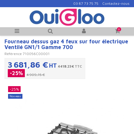
03 87 73 75 75
Contactez-nous
0
Fourneau dessus gaz 4 feux sur four électrique
Ventilé GN1/1 Gamme 700
Référence
710056C00001
3 681,86 €
HT
4418.23€
TTC
-25%
4 909,15 €
-25%
Nouveau