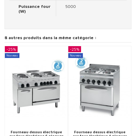
Puissance four
5000
(W)
8 autres produits dans la même catégorie :
-25%
-25%
-
Nouveau
Nouveau
N
Fourneau dessus électrique
Fourneau dessus électrique
sur four électrique 6 plaques
sur four électrique 4 plaques