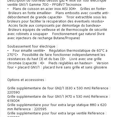
Description du fourneau dessus gaz 4 feux sur four électrique
ventilé GN1/1 Gamme 700 - PFG8V7 Tecnoinox
• Plans de cuisson en acier inox AISI 304• Grilles en fonte•
Brûleurs en fonte émaillée• Plans emboutis avec cuvette anti-
débordement de grande capacité• Tiroir extractible sous les
brûleurs pour faciliter la récupération des éventuels résidus•
Accès facile aux composants par démontage du bandeau•
Brûleurs équipés de veilleuse et de thermocouple de sécurité
avec robinets à soupape• Fonctionnement gaz naturel (livré
avec injecteurs de rechange Butane/Propane)
Soubassement four électrique :
• Four émaillé ventilé• Régulation thermostatique de 60°C à
270°C• Possibilité de faire fonctionner indépendamment les
résistances du haut (3) et du bas (3)• Livré avec une grille
chromée (capacité : 4)• Pieds réglables en hauteur• Version
four + placard GN1/1 : placard livré sans grille et sans glissière
Options et accessoires :
Grille supplémentaire de four GN2/1 (630 x 530 mm) Référence :
220590
Grille supplémentaire de four GN1/1 (470 x 530 mm) Référence :
619004
Grille supplémentaire pour four extra large statique 880 x 620
mm Référence : 220595
Grille supplémentaire pour four extra large ventilé Référence :