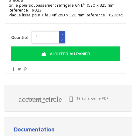
619006
Grille pour soubassement réfrigéré GN1/1 (530 x 325 mm)
Référence : 9023
Plaque lisse pour 1 feu vif 280 x 320 mm Référence : 620645
Quantité
AJOUTER AU PANIER
account_circle

Envoyer à un ami
Télécharger le PDF
Documentation