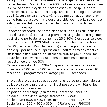
est optimisé. En effet, le système de vidange traditionnel se fait
par le dessus, c'est-à-dire que 40% de l'eau propre amenée dans
la cuve pendant le cycle de rinçage est évacuée (plus légère,
donc restant en surface). Tandis qu'avec la technologie brevetée
EDS® (Elettrobar Drain System), la vidange se fait par aspiration
par le fond de la cuve, il y a donc une vidange majoritaire de l'eau
sale (plus lourde), ce qui permet de conserver 85% de l'eau
propre du rinçage.
La pompe standard une sortie dispose d'un seul circuit pour les 2
bras (haut et bas), ce qui peut provoquer un goulot d'étranglement
et ainsi une perte de rendement de 25 à 30%. C'est pour cela que
le lave-vaisselle ELETTROBAR dispose d'une technologie brevetée
EWT® (Elettrobar Wash Technology) avec une pompe double
sortie qui permet une suppression du goulot d'étranglement et
l'utilisation d'une pompe de puissance réduite pour un résultat
équivalent. Les avantages sont des économies d'énergie et une
réduction du bruit de 50%.
Ce lave-vaisselle ELETTROBAR dispose de paniers carrés de
dimensions 500 mm x 500 mm, d'une une hauteur utile de 340
mm et de 2 programmes de lavage (90 150 secondes).
En plus des accessoires et équipements de série disponible sur
ce lave-vaisselle professionnel, il est possible d'y intégrer les
accessoires ci-dessous :
Kit pompe de vidange (non monté) Référence : 999342
Kit doseur produit de lavage Référence : 999347
Socle ouvert (600 x 600 x 380 mm) Référence : 798005
Socle fermé (600 x 600 x 380 mm) Référence : 798008