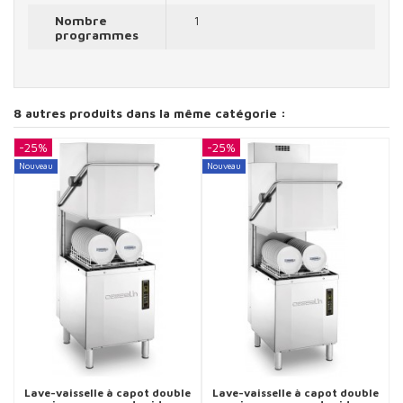
Nombre
1
programmes
8 autres produits dans la même catégorie :
-25%
-25%
-
Nouveau
Nouveau
N
Lave-vaisselle à capot double
Lave-vaisselle à capot double