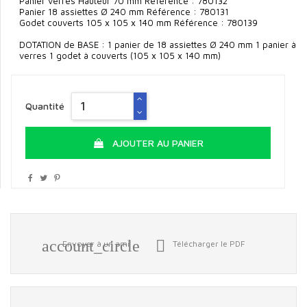
Panier verres Hauteur 70 mm Référence : 780132
Panier 18 assiettes Ø 240 mm Référence : 780131
Godet couverts 105 x 105 x 140 mm Référence : 780139
DOTATION de BASE : 1 panier de 18 assiettes Ø 240 mm 1 panier à
verres 1 godet à couverts (105 x 105 x 140 mm)
Quantité
AJOUTER AU PANIER
account_circle

Envoyer à un ami
Télécharger le PDF