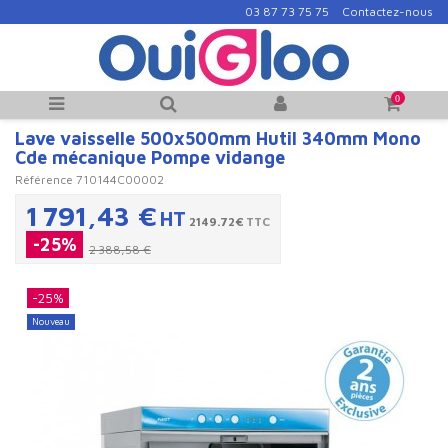
03 87 73 75 75
Contactez-nous
0
Lave vaisselle 500x500mm Hutil 340mm Mono
Cde mécanique Pompe vidange
Référence
710144C00002
1 791,43 €
HT
2149.72€
TTC
-25%
2 388,58 €
-25%
Nouveau