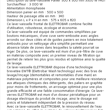
Description du lave-vaisselle Panier 500 x 500 mm 3500 W FAST
Surchauffeur : 3 000 W
Alimentation monophasée
Dimension panier en mm : 500 x 500
Hauteur de passage utile en mm : 340
Dimension L x P x H en mm : 575 x 605 x 820
Ce lave-vaisselle frontal de ELETTROBAR combine facilité
d'utilisation, robustesse, écologie et économie.
Ce lave-vaisselle est équipé de commandes simplifiées par
boutons mécaniques, d'une cuve semi-emboutie avec angles
arrondis sur deux côtés et de guides paniers en inox totalement
emboutis pour un nettoyage ultra simplifié permettant une
absence totale de zones dans lesquelles la saleté pourrait se
loger. De plus, ce lave-vaisselle est muni d'un pré-filtre de cuve
en matériau composite avec un premier niveau de filtration qui
permet de retenir les plus gros résidus et optimise ainsi la qualité
de lavage.
Ce lave-vaisselle ELETTROBAR dispose d'une technologie
brevetée EWT® (Elettrobar Wash technology) avec des bras de
lavage/rinçage (démontables et remontables d'une main) en
matériaux polymères et composites pour une meilleure résistance
aux attaques chimiques des détergents, des paliers en graphite
pour moins de frottements, un arrosage optimisé pour une plus
grande efﬁcacité et une faible consommation d'énergie. Ce lave-
verres ELETTROBAR est muni d'un doseur péristaltique pour un
dosage électrique du produit de rinçage, ainsi le dosage est
précis et totalement indépendant de la pression du réseau.
Avec ce lave-vaisselle ELETTROBAR, le rénouvellement de l'eau