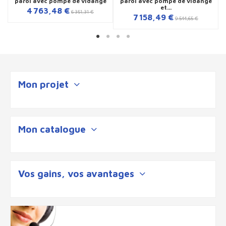
paroi avec pompe de vidange
paroi avec pompe de vidange
et...
4 763,48 €
6 351,31 €
7 158,49 €
9 544,65 €
Mon projet
Mon catalogue
Vos gains, vos avantages