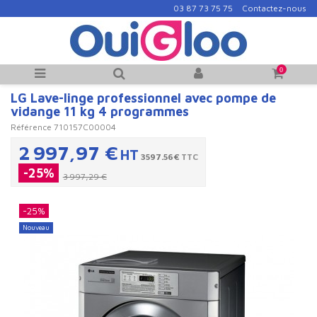
03 87 73 75 75
Contactez-nous
0
LG Lave-linge professionnel avec pompe de
vidange 11 kg 4 programmes
Référence
710157C00004
2 997,97 €
HT
3597.56€
TTC
-25%
3 997,29 €
-25%
Nouveau