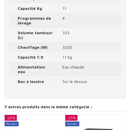
Capacité Kg
11
Programmes de
4
lavage
Volume tambour
103
(L)
Chauffage (W)
3200
Capacité 1:9
11 kg
Alimentation
Eau chaude
eau
Bac à lessive
Sur le dessus
7 autres produits dans la même catégorie :
-25%
-25%
-
Nouveau
Nouveau
N