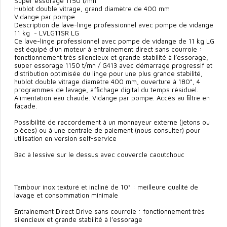
Super essorage 1150 t/mn
Hublot double vitrage, grand diamètre de 400 mm
Vidange par pompe
Description de lave-linge professionnel avec pompe de vidange
11 kg - LVLG11SR LG
Ce lave-linge professionnel avec pompe de vidange de 11 kg LG
est équipé d'un moteur à entrainement direct sans courroie :
fonctionnement très silencieux et grande stabilité à l’essorage,
super essorage 1150 t/mn / G413 avec démarrage progressif et
distribution optimisée du linge pour une plus grande stabilité,
hublot double vitrage diamètre 400 mm, ouverture à 180°, 4
programmes de lavage, afﬁchage digital du temps résiduel.
Alimentation eau chaude. Vidange par pompe. Accès au ﬁltre en
façade.
Possibilité de raccordement à un monnayeur externe (jetons ou
pièces) ou à une centrale de paiement (nous consulter) pour
utilisation en version self-service
Bac à lessive sur le dessus avec couvercle caoutchouc
Tambour inox texturé et incliné de 10° : meilleure qualité de
lavage et consommation minimale
Entrainement Direct Drive sans courroie : fonctionnement très
silencieux et grande stabilité à l’essorage