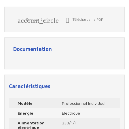
account_circle

Envoyer à un ami
Télécharger le PDF
Documentation
Caractéristiques
Modèle
Professionnel Individuel
Energie
Electrique
Alimentation
230/1/T
électrique